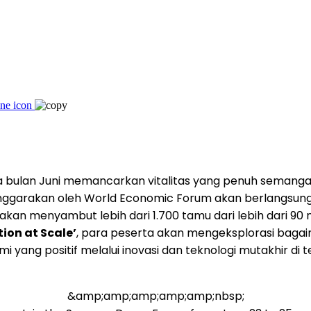
bulan Juni memancarkan vitalitas yang penuh semangat. 
garakan oleh World Economic Forum akan berlangsung di
akan menyambut lebih dari 1.700 tamu dari lebih dari 90
ion at Scale’
, para peserta akan mengeksplorasi ba
g positif melalui inovasi dan teknologi mutakhir di t
&amp;amp;amp;amp;amp;nbsp;