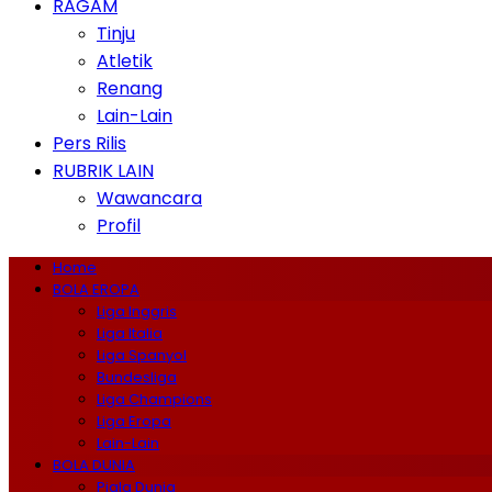
RAGAM
Tinju
Atletik
Renang
Lain-Lain
Pers Rilis
RUBRIK LAIN
Wawancara
Profil
Home
BOLA EROPA
Liga Inggris
Liga Italia
Liga Spanyol
Bundesliga
Liga Champions
Liga Eropa
Lain-Lain
BOLA DUNIA
Piala Dunia