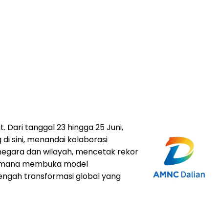
Dari tanggal 23 hingga 25 Juni,
 sini, menandai kolaborasi
 negara dan wilayah, mencetak rekor
gaimana membuka model
engah transformasi global yang