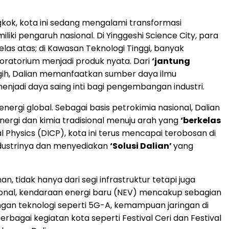
kok, kota ini sedang mengalami transformasi
liki pengaruh nasional. Di Yinggeshi Science City, para
las atas; di Kawasan Teknologi Tinggi, banyak
ratorium menjadi produk nyata. Dari
‘jantung
gih, Dalian memanfaatkan sumber daya ilmu
adi daya saing inti bagi pengembangan industri.
ergi global. Sebagai basis petrokimia nasional, Dalian
ergi dan kimia tradisional menuju arah yang
‘berkelas
 Physics (DICP), kota ini terus mencapai terobosan di
industrinya dan menyediakan
‘Solusi Dalian’
yang
tidak hanya dari segi infrastruktur tetapi juga
ional, kendaraan energi baru (NEV) mencakup sebagian
ngan teknologi seperti 5G-A, kemampuan jaringan di
berbagai kegiatan kota seperti Festival Ceri dan Festival