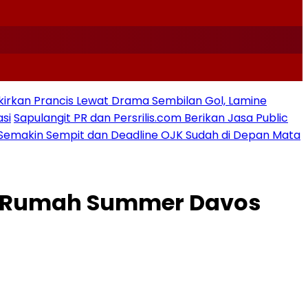
kirkan Prancis Lewat Drama Sembilan Gol, Lamine
asi
Sapulangit PR dan Persrilis.com Berikan Jasa Public
ng Semakin Sempit dan Deadline OJK Sudah di Depan Mata
uan Rumah Summer Davos