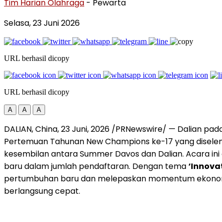
Tim Harian Olahraga
- Pewarta
Selasa, 23 Juni 2026
URL berhasil dicopy
URL berhasil dicopy
A
A
A
DALIAN, China
,
23 Juni, 2026
/PRNewswire/ — Dalian pada 
Pertemuan Tahunan New Champions ke-17 yang diseleng
kesembilan antara Summer Davos dan Dalian. Acara ini 
baru dalam jumlah pendaftaran. Dengan tema
‘Innovat
pertumbuhan baru dan melepaskan momentum ekonomi yan
berlangsung cepat.