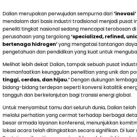
Dalian merupakan perwujudan sempurna dari
‘inovasi’
mendalam dari basis industri tradisional menjadi pusat 
peneliti tingkat nasional sedang mencapai terobosan di 
perusahaan yang tergolong
‘specialized, refined, un
bertenaga hidrogen’
yang mengatasi tantangan daya 
pengetahuan dan pendidikan yang kuat untuk menguba
Melihat lebih dekat Dalian, tampak sebuah pusat industr
memanfaatkan keunggulan penelitian yang unik dan posi
tinggi, cerdas, dan hijau.’
Dengan dukungan lembaga pe
bidang-bidang terdepan seperti konversi katalitik ene
tangguh dan berkelanjutan bagi transisi energi global.
Untuk menyambut tamu dari seluruh dunia, Dalian telah 
melalui perhatian yang cermat terhadap berbagai deta
besar armada layanan konferensi, menunjukkan komitme
lokasi acara telah ditingkatkan secara signifikan. Di lu