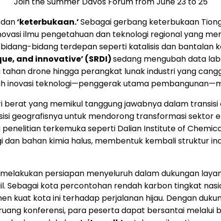
Join the Summer Davos Forum from June 23 to 25
dan
‘keterbukaan.’
Sebagai gerbang keterbukaan Tiong
inovasi ilmu pengetahuan dan teknologi regional yang memi
bidang-bidang terdepan seperti katalisis dan bantalan ke
ique, and innovative’ (SRDI)
sedang mengubah data labo
tahan drone hingga perangkat lunak industri yang cang
h inovasi teknologi—penggerak utama pembangunan—menj
i berat yang memikul tanggung jawabnya dalam transisi en
si geografisnya untuk mendorong transformasi sektor en
nelitian terkemuka seperti Dalian Institute of Chemical
rgi dan bahan kimia halus, membentuk kembali struktur 
melakukan persiapan menyeluruh dalam dukungan layanan, 
il. Sebagai kota percontohan rendah karbon tingkat nas
n kuat kota ini terhadap perjalanan hijau. Dengan duku
ar ruang konferensi, para peserta dapat bersantai melalui 