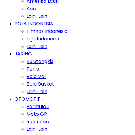
Amerika Latin
Asia
Lain-Lain
BOLA INDONESIA
Timnas Indonesia
Liga Indonesia
Lain-Lain
JARING
Bulutangkis
Tenis
Bola Voli
Bola Basket
Lain-Lain
OTOMOTIF
Formula 1
Moto GP
Indonesia
Lain-Lain