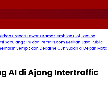
kirkan Prancis Lewat Drama Sembilan Gol, Lamine
asi
Sapulangit PR dan Persrilis.com Berikan Jasa Public
ng Semakin Sempit dan Deadline OJK Sudah di Depan Mata
AI di Ajang Intertraffic