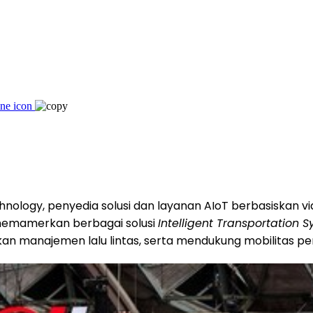
logy, penyedia solusi dan layanan AIoT berbasiskan vid
 memamerkan berbagai solusi
Intelligent Transportation 
n manajemen lalu lintas, serta mendukung mobilitas per