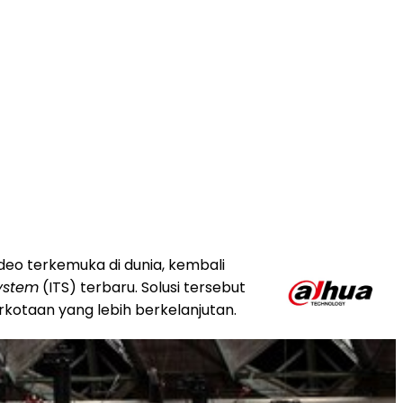
eo terkemuka di dunia, kembali
System
(ITS) terbaru. Solusi tersebut
kotaan yang lebih berkelanjutan.