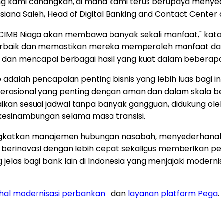
 kami canangkan, di mana kami terus berupaya menyedi
ana Saleh, Head of Digital Banking and Contact Center d
MB Niaga akan membawa banyak sekali manfaat," kata Fra
rbaik dan memastikan mereka memperoleh manfaat dari s
 dan mencapai berbagai hasil yang kuat dalam beberap
ve adalah pencapaian penting bisnis yang lebih luas bagi i
sional yang penting dengan aman dan dalam skala bes
aikan sesuai jadwal tanpa banyak gangguan, didukung ole
kesinambungan selama masa transisi.
eningkatkan manajemen hubungan nasabah, menyederha
berinovasi dengan lebih cepat sekaligus memberikan p
jelas bagi bank lain di Indonesia yang menjajaki moderni
hal modernisasi perbankan
dan
layanan platform Pega
.