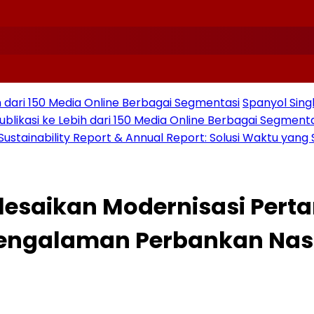
ih dari 150 Media Online Berbagai Segmentasi
Spanyol Sing
ublikasi ke Lebih dari 150 Media Online Berbagai Segment
Sustainability Report & Annual Report: Solusi Waktu ya
lesaikan Modernisasi Perta
Pengalaman Perbankan Nas