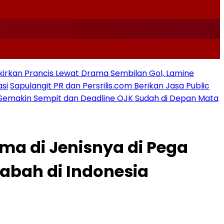
kirkan Prancis Lewat Drama Sembilan Gol, Lamine
asi
Sapulangit PR dan Persrilis.com Berikan Jasa Public
ng Semakin Sempit dan Deadline OJK Sudah di Depan Mata
ma di Jenisnya di Pega
abah di Indonesia