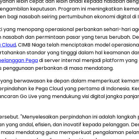
n layanan lebih cepat dan lebih andal kepada nasabah de
pengambilan keputusan. Program ini meningkatkan kem
 bagi nasabah seiring pertumbuhan ekonomi digital di I
inti yang menopang operasional perbankan sehari-hari ag
 nasabah dan permintaan pasar yang terus berubah. Den
 Cloud
, CIMB Niaga telah menciptakan model operasion
tahankan standar yang tingggi dalam hal keamanan da
pelanggan Pega
di server internal menjadi platform yang
 penggunaan perbankan di masa mendatang.
a yang berwawasan ke depan dalam memperkuat kemamp
pindahan ke Pega Cloud yang pertama di Indonesia. Ker
aran Go Live yang mendukung visi digital jangka panjan
ersebut. "Menyelesaikan perpindahan ini adalah langkah
yang andal, efisien, dan inovatif kepada pelanggan. De
l di masa mendatang guna memperkuat pengalaman pelangga