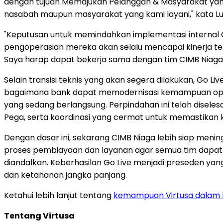
dengan tujuan Memajukan Pelanggan & Masyarakat yang
nasabah maupun masyarakat yang kami layani," kata Lusi
"Keputusan untuk memindahkan implementasi internal CI
pengoperasian mereka akan selalu mencapai kinerja te
Saya harap dapat bekerja sama dengan tim CIMB Niaga
Selain transisi teknis yang akan segera dilakukan, Go Li
bagaimana bank dapat memodernisasi kemampuan opera
yang sedang berlangsung. Perpindahan ini telah diseles
Pega, serta koordinasi yang cermat untuk memastikan 
Dengan dasar ini, sekarang CIMB Niaga lebih siap m
proses pembiayaan dan layanan agar semua tim dapat 
diandalkan. Keberhasilan Go Live menjadi preseden yang 
dan ketahanan jangka panjang.
Ketahui lebih lanjut tentang
kemampuan Virtusa dalam 
Tentang Virtusa