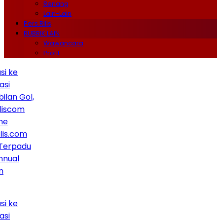
Renang
Lain-Lain
Pers Rilis
RUBRIK LAIN
Wawancara
Profil
Gol,
om
om
adu