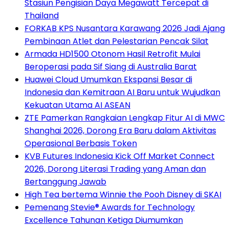
Stasiun Pengisian Daya Megawatt Tercepat di
Thailand
FORKAB KPS Nusantara Karawang 2026 Jadi Ajang
Pembinaan Atlet dan Pelestarian Pencak Silat
Armada HD1500 Otonom Hasil Retrofit Mulai
Beroperasi pada Sif Siang di Australia Barat
Huawei Cloud Umumkan Ekspansi Besar di
Indonesia dan Kemitraan AI Baru untuk Wujudkan
Kekuatan Utama AI ASEAN
ZTE Pamerkan Rangkaian Lengkap Fitur AI di MWC
Shanghai 2026, Dorong Era Baru dalam Aktivitas
Operasional Berbasis Token
KVB Futures Indonesia Kick Off Market Connect
2026, Dorong Literasi Trading yang Aman dan
Bertanggung Jawab
High Tea bertema Winnie the Pooh Disney di SKAI
Pemenang Stevie® Awards for Technology
Excellence Tahunan Ketiga Diumumkan