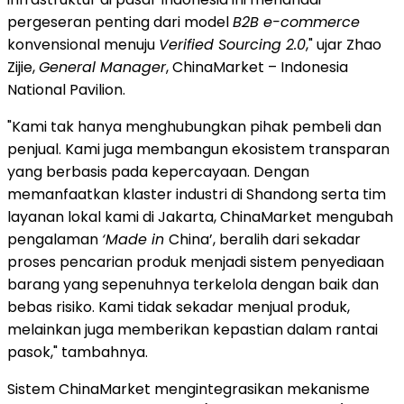
pergeseran penting dari model
B2B e-commerce
konvensional menuju
Verified Sourcing 2.0
," ujar Zhao
Zijie,
General Manager
, ChinaMarket – Indonesia
National Pavilion.
"Kami tak hanya menghubungkan pihak pembeli dan
penjual. Kami juga membangun ekosistem transparan
yang berbasis pada kepercayaan. Dengan
memanfaatkan klaster industri di Shandong serta tim
layanan lokal kami di Jakarta, ChinaMarket mengubah
pengalaman
‘Made in
China’, beralih dari sekadar
proses pencarian produk menjadi sistem penyediaan
barang yang sepenuhnya terkelola dengan baik dan
bebas risiko. Kami tidak sekadar menjual produk,
melainkan juga memberikan kepastian dalam rantai
pasok," tambahnya.
Sistem ChinaMarket mengintegrasikan mekanisme