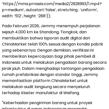
‘https://mma.prnasia.com/media2/2928993/1.mp4?
p=medium’, autostart:’false’, stretching : ‘uniform’,
width: ‘512’, height: ‘288’});
Pada Februari 2026, Jemmy menempuh perjalanan
sejauh 4.000 km ke Shandong, Tiongkok, dan
membuktikan bahwa laporan audit digital dari
ChinaMarket telah 100% sesuai dengan kondisi pabrik
yang sebenarnya. Dengan demikian, verifikasi ini
memberikan kepercayaan bagi pihak pembeli di
Indonesia untuk melakukan pengadaan barang secara
jarak jauh. Dalam menghadapi tantangan pengadaan
rumah prefabrikasi dengan standar tinggi, Jemmy
memanfaatkan platform ChinaMarket untuk
melakukan audit langsung secara menyeluruh
terhadap klaster manufaktur di Weifang.
"Keberhasilan pengiriman barang untuk proyek
infrastruktur di pasar Indonesia ini menandai