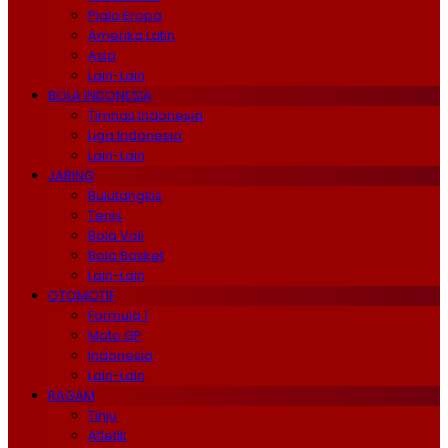
Piala Eropa
Amerika Latin
Asia
Lain-Lain
BOLA INDONESIA
Timnas Indonesia
Liga Indonesia
Lain-Lain
JARING
Bulutangkis
Tenis
Bola Voli
Bola Basket
Lain-Lain
OTOMOTIF
Formula 1
Moto GP
Indonesia
Lain-Lain
RAGAM
Tinju
Atletik