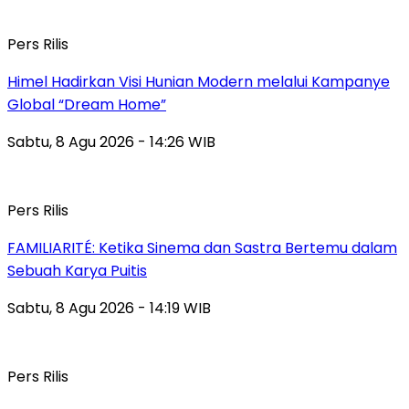
Pers Rilis
Himel Hadirkan Visi Hunian Modern melalui Kampanye
Global “Dream Home”
Sabtu, 8 Agu 2026 - 14:26 WIB
Pers Rilis
FAMILIARITÉ: Ketika Sinema dan Sastra Bertemu dalam
Sebuah Karya Puitis
Sabtu, 8 Agu 2026 - 14:19 WIB
Pers Rilis