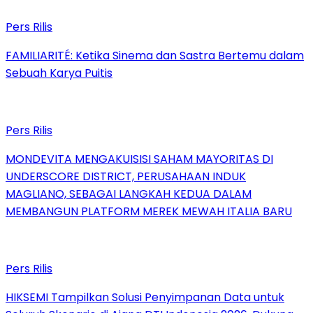
Pers Rilis
FAMILIARITÉ: Ketika Sinema dan Sastra Bertemu dalam
Sebuah Karya Puitis
Pers Rilis
MONDEVITA MENGAKUISISI SAHAM MAYORITAS DI
UNDERSCORE DISTRICT, PERUSAHAAN INDUK
MAGLIANO, SEBAGAI LANGKAH KEDUA DALAM
MEMBANGUN PLATFORM MEREK MEWAH ITALIA BARU
Pers Rilis
HIKSEMI Tampilkan Solusi Penyimpanan Data untuk