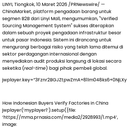
LINYI, Tiongkok, 10 Maret 2026 /PRNewswire/ —
ChinaMarket, platform pengadaan barang untuk
segmen B2B dari Linyi Ma
ll, meng
umumkan, "Verified
Sourcing Management System" sukses diterapkan
dalam sebuah proyek pengadaan infrastruktur besar
untuk pasar Indonesia. Sistem ini dirancang untuk
mengurangi berbagai risiko yang telah lama ditemui di
sektor perdagangan internasional dengan
menyediakan audit produksi langsung di lokasi secara
seketika (
real-time
) bagi pihak pembeli global.
jwplayer.key=”3Fznr2BGJZtpwZmA+81lm048ks6+0NjLX
How Indonesian Buyers Verify Factories in China
jwplayer(‘myplayer1’).setup({file:
‘https://mma.prnasia.com/media2/2928993/1.mp4’,
image: