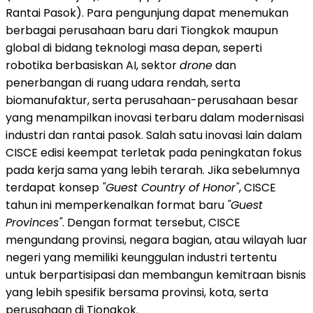
Rantai Pasok). Para pengunjung dapat menemukan
berbagai perusahaan baru dari Tiongkok maupun
global di bidang teknologi masa depan, seperti
robotika berbasiskan AI, sektor
drone
dan
penerbangan di ruang udara rendah, serta
biomanufaktur, serta perusahaan-perusahaan besar
yang menampilkan inovasi terbaru dalam modernisasi
industri dan rantai pasok. Salah satu inovasi lain dalam
CISCE edisi keempat terletak pada peningkatan fokus
pada kerja sama yang lebih terarah. Jika sebelumnya
terdapat konsep
"Guest Country of Honor"
, CISCE
tahun ini memperkenalkan format baru
"Guest
Provinces"
. Dengan format tersebut, CISCE
mengundang provinsi, negara bagian, atau wilayah luar
negeri yang memiliki keunggulan industri tertentu
untuk berpartisipasi dan membangun kemitraan bisnis
yang lebih spesifik bersama provinsi, kota, serta
perusahaan di Tiongkok.