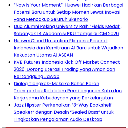
“Now is Your Moment”: Huawei Hadirkan Berbagai
Potensi Baru untuk Setiap Momen Lewat Inovasi
yang Mencakup Seluruh Skenario
Dua Alumni Peking University Raih “Fields Medal”,
Sebanyak 14 Akademisi PKU Tampil di ICM 2026
Huawei Cloud Umumkan Ekspansi Besar di
Indonesia dan Kemitraan AI Baru untuk Wujudkan
Kekuatan Utama AI ASEAN
KVB Futures Indonesia Kick Off Market Connect
2026, Dorong Literasi Trading yang Aman dan
Bertanggung Jawab
Dialog Tiongkok-Meksiko Bahas Peran
Transportasi Rel dalam Pembangunan Kota dan
Kerja sama Kebudayaan yang Berkelanjutan
Jazz Hipster Perkenalkan “3-Way Bookshelf
Speaker” dengan Desain “Sealed Bass” untuk
Tingkatkan Pengalaman Audio Desktop