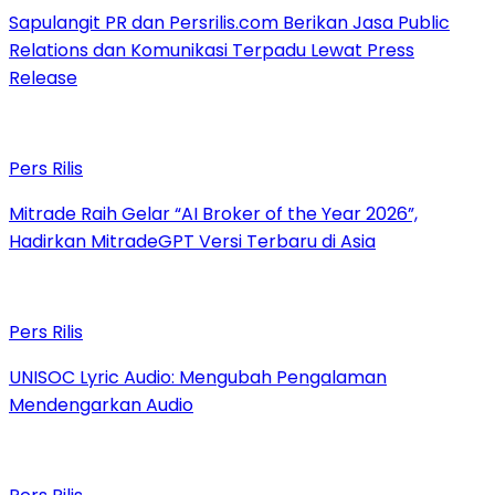
Sapulangit PR dan Persrilis.com Berikan Jasa Public
Relations dan Komunikasi Terpadu Lewat Press
Release
Pers Rilis
Mitrade Raih Gelar “AI Broker of the Year 2026”,
Hadirkan MitradeGPT Versi Terbaru di Asia
Pers Rilis
UNISOC Lyric Audio: Mengubah Pengalaman
Mendengarkan Audio