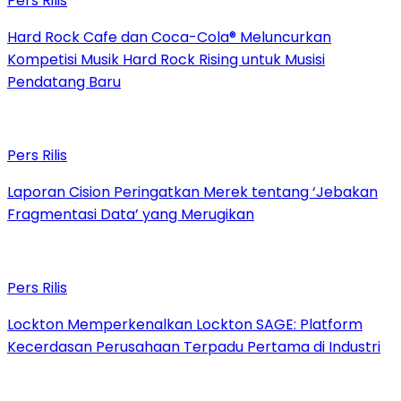
Pers Rilis
Hard Rock Cafe dan Coca-Cola® Meluncurkan
Kompetisi Musik Hard Rock Rising untuk Musisi
Pendatang Baru
Pers Rilis
Laporan Cision Peringatkan Merek tentang ‘Jebakan
Fragmentasi Data’ yang Merugikan
Pers Rilis
Lockton Memperkenalkan Lockton SAGE: Platform
Kecerdasan Perusahaan Terpadu Pertama di Industri