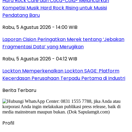
Hard Rock Cafe dan Coca-Cola® Meluncurkan
Kompetisi Musik Hard Rock Rising untuk Musisi
Pendatang Baru
Rabu, 5 Agustus 2026 - 14:00 WIB
Laporan Cision Peringatkan Merek tentang ‘Jebakan
Fragmentasi Data’ yang Merugikan
Rabu, 5 Agustus 2026 - 04:12 WIB
Lockton Memperkenalkan Lockton SAGE: Platform
Kecerdasan Perusahaan Terpadu Pertama di Industri
Berita Terbaru
Profil