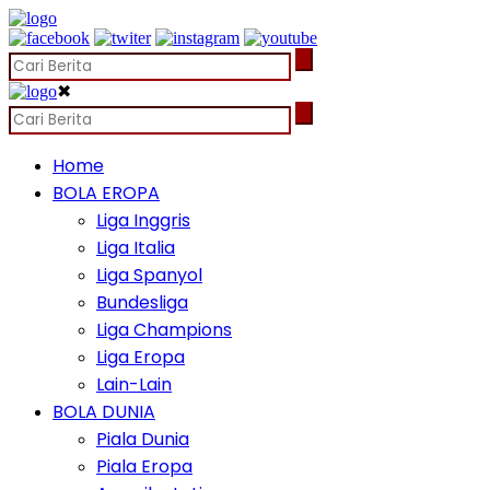
✖
Home
BOLA EROPA
Liga Inggris
Liga Italia
Liga Spanyol
Bundesliga
Liga Champions
Liga Eropa
Lain-Lain
BOLA DUNIA
Piala Dunia
Piala Eropa