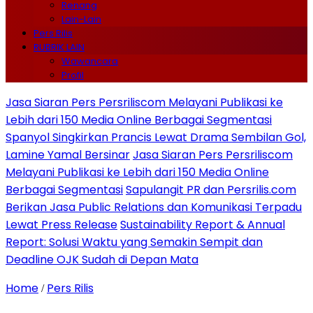
Renang
Lain-Lain
Pers Rilis
RUBRIK LAIN
Wawancara
Profil
Jasa Siaran Pers Persriliscom Melayani Publikasi ke
Lebih dari 150 Media Online Berbagai Segmentasi
Spanyol Singkirkan Prancis Lewat Drama Sembilan Gol,
Lamine Yamal Bersinar
Jasa Siaran Pers Persriliscom
Melayani Publikasi ke Lebih dari 150 Media Online
Berbagai Segmentasi
Sapulangit PR dan Persrilis.com
Berikan Jasa Public Relations dan Komunikasi Terpadu
Lewat Press Release
Sustainability Report & Annual
Report: Solusi Waktu yang Semakin Sempit dan
Deadline OJK Sudah di Depan Mata
Home
Pers Rilis
/