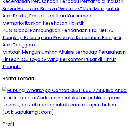
Kecerdasan Perusahaan Terpadu Pertama di Industri
Survei Herbalife: Budaya “Wellness” Kian Menguat di
Asia Pasifik, Empat dari Lima Konsumen
Memprioritaskan Kesehatan Holistik
PCG Global Rampungkan Pendanaan Pra-Seri A,
Tangkap Peluang dari Pesatnya Kebutuhan Energi di
Asia Tenggara
Mintoak Mengumumkan Akuisisi terhadap Perusahaan
Fintech ICC Loyalty yang Berkantor Pusat di Timur
Tengah.
Berita Terbaru
Profil