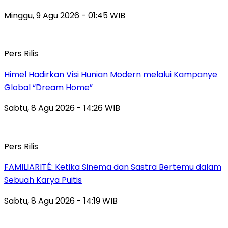
Minggu, 9 Agu 2026 - 01:45 WIB
Pers Rilis
Himel Hadirkan Visi Hunian Modern melalui Kampanye
Global “Dream Home”
Sabtu, 8 Agu 2026 - 14:26 WIB
Pers Rilis
FAMILIARITÉ: Ketika Sinema dan Sastra Bertemu dalam
Sebuah Karya Puitis
Sabtu, 8 Agu 2026 - 14:19 WIB