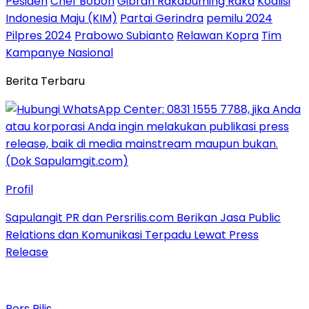
Pesiden
Chef Bobon
Gibran Rakabuming Raka
Koalisi
Indonesia Maju (KIM)
Partai Gerindra
pemilu 2024
Pilpres 2024
Prabowo Subianto
Relawan Kopra
Tim
Kampanye Nasional
Berita Terbaru
Profil
Sapulangit PR dan Persrilis.com Berikan Jasa Public
Relations dan Komunikasi Terpadu Lewat Press
Release
Pers Rilis