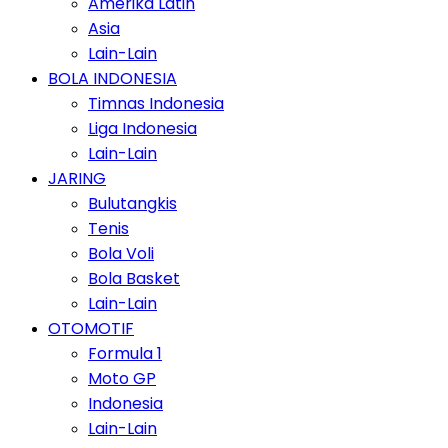
Amerika Latin
Asia
Lain-Lain
BOLA INDONESIA
Timnas Indonesia
Liga Indonesia
Lain-Lain
JARING
Bulutangkis
Tenis
Bola Voli
Bola Basket
Lain-Lain
OTOMOTIF
Formula 1
Moto GP
Indonesia
Lain-Lain