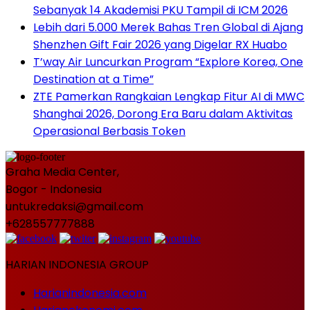
Sebanyak 14 Akademisi PKU Tampil di ICM 2026
Lebih dari 5.000 Merek Bahas Tren Global di Ajang
Shenzhen Gift Fair 2026 yang Digelar RX Huabo
T’way Air Luncurkan Program “Explore Korea, One
Destination at a Time”
ZTE Pamerkan Rangkaian Lengkap Fitur AI di MWC
Shanghai 2026, Dorong Era Baru dalam Aktivitas
Operasional Berbasis Token
Graha Media Center,
Bogor - Indonesia
untukredaksi@gmail.com
+628557777888
HARIAN INDONESIA GROUP
Harianindonesia.com