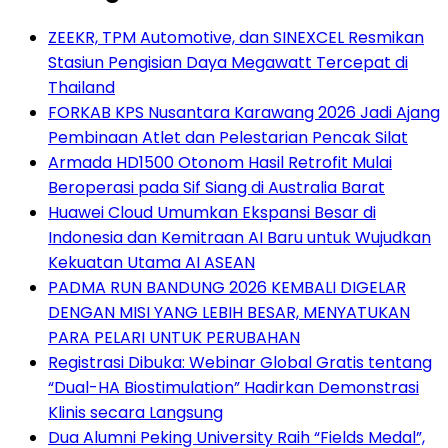
ZEEKR, TPM Automotive, dan SINEXCEL Resmikan
Stasiun Pengisian Daya Megawatt Tercepat di
Thailand
FORKAB KPS Nusantara Karawang 2026 Jadi Ajang
Pembinaan Atlet dan Pelestarian Pencak Silat
Armada HD1500 Otonom Hasil Retrofit Mulai
Beroperasi pada Sif Siang di Australia Barat
Huawei Cloud Umumkan Ekspansi Besar di
Indonesia dan Kemitraan AI Baru untuk Wujudkan
Kekuatan Utama AI ASEAN
PADMA RUN BANDUNG 2026 KEMBALI DIGELAR
DENGAN MISI YANG LEBIH BESAR, MENYATUKAN
PARA PELARI UNTUK PERUBAHAN
Registrasi Dibuka: Webinar Global Gratis tentang
“Dual-HA Biostimulation” Hadirkan Demonstrasi
Klinis secara Langsung
Dua Alumni Peking University Raih “Fields Medal”,