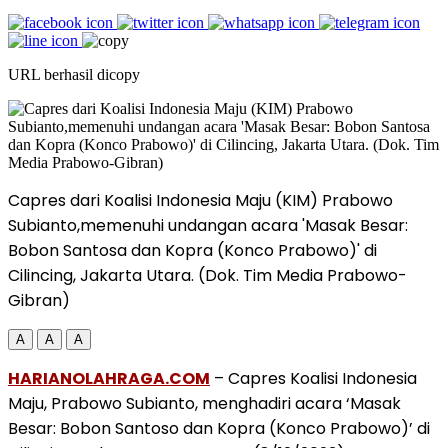
URL berhasil dicopy
Capres dari Koalisi Indonesia Maju (KIM) Prabowo
Subianto,memenuhi undangan acara 'Masak Besar:
Bobon Santosa dan Kopra (Konco Prabowo)' di
Cilincing, Jakarta Utara. (Dok. Tim Media Prabowo-
Gibran)
A
A
A
HARIANOLAHRAGA.COM
– Capres Koalisi Indonesia
Maju, Prabowo Subianto, menghadiri acara ‘Masak
Besar: Bobon Santoso dan Kopra (Konco Prabowo)’ di