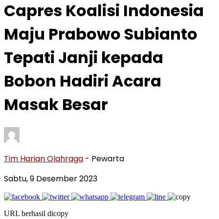
Capres Koalisi Indonesia
Maju Prabowo Subianto
Tepati Janji kepada
Bobon Hadiri Acara
Masak Besar
Tim Harian Olahraga
- Pewarta
Sabtu, 9 Desember 2023
URL berhasil dicopy