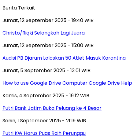
Berita Terkait
Jumat, 12 September 2025 - 19:40 WIB
Christo/Riqki Selangkah Lagi Juara
Jumat, 12 September 2025 - 15:00 WIB
Audisi PB Djarum Loloskan 50 Atlet Masuk Karantina
Jumat, 5 September 2025 - 13:01 WIB
How to use Google Drive Computer Google Drive Help
Kamis, 4 September 2025 - 19:12 WIB
Putri Bank Jatim Buka Peluang ke 4 Besar
Senin, 1 September 2025 - 21:19 WIB
Putri KW Harus Puas Raih Perunggu