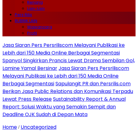
Renang
Lain-Lain
Pers Rilis
RUBRIK LAIN
Wawancara
Profil
Jasa Siaran Pers Persriliscom Melayani Publikasi ke
Lebih dari 150 Media Online Berbagai Segmentasi
Spanyol Singkirkan Prancis Lewat Drama Sembilan Gol,
Lamine Yamal Bersinar
Jasa Siaran Pers Persriliscom
Melayani Publikasi ke Lebih dari 150 Media Online
Berbagai Segmentasi
Sapulangit PR dan Persrilis.com
Berikan Jasa Public Relations dan Komunikasi Terpadu
Lewat Press Release
Sustainability Report & Annual
Report: Solusi Waktu yang Semakin Sempit dan
Deadline OJK Sudah di Depan Mata
Home
Uncategorized
/