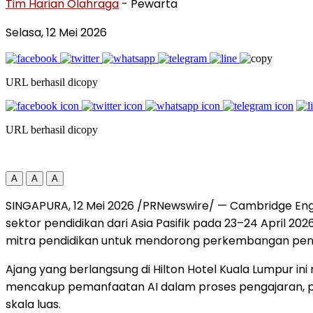
Tim Harian Olahraga
- Pewarta
Selasa, 12 Mei 2026
URL berhasil dicopy
URL berhasil dicopy
A
A
A
SINGAPURA, 12 Mei 2026 /PRNewswire/ — Cambridge Engl
sektor pendidikan dari Asia Pasifik pada 23–24 April 2
mitra pendidikan untuk mendorong perkembangan pendi
Ajang yang berlangsung di Hilton Hotel Kuala Lumpur i
mencakup pemanfaatan AI dalam proses pengajaran, pe
skala luas.