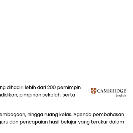
 dihadiri lebih dari 200 pemimpin
didikan, pimpinan sekolah, serta
, kelembagaan, hingga ruang kelas. Agenda pembahasan
ru dan pencapaian hasil belajar yang terukur dalam