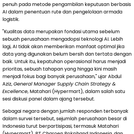
penuh pada metode pengambilan keputusan berbasis
AI dalam penentuan rute dan pengelolaan armada
logistik.
"Kualitas data merupakan fondasi utama sebelum
sebuah perusahaan mengadopsi teknologi AI. Lebih
lagi, AI tidak akan memberikan manfaat optimal jika
data yang digunakan belum bersih dan tertata dengan
baik. Untuk itu, kepatuhan operasional harus menjadi
prioritas, sebuah tahapan yang hingga kini masih
menjadi fokus bagi banyak perusahaan," ujar Abdul
Aziz,
General Manager Supply Chain Strategy &
Excellence
, Matahari (Hypermart), dalam salah satu
sesi diskusi panel dalam ajang tersebut.
Sebagai negara dengan jumlah responden terbanyak
dalam survei tersebut, sejumlah perusahaan besar di
Indonesia turut berpartisipasi, termasuk Matahari
(Hypermart), PT Charoen Pokphand Indonesia, dan