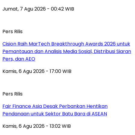
Jumat, 7 Agu 2026 - 00:42 WIB
Pers Rilis
Cision Raih MarTech Breakthrough Awards 2026 untuk
Pemantauan dan Analisis Media Sosial, Distribusi Siaran
Pers, dan AEO
Kamis, 6 Agu 2026 - 17:00 WIB
Pers Rilis
Fair Finance Asia Desak Perbankan Hentikan
Pendanaan untuk Sektor Batu Bara di ASEAN
Kamis, 6 Agu 2026 - 13:02 WIB