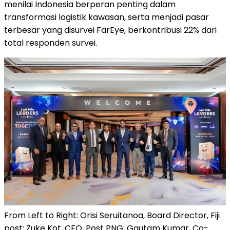
menilai Indonesia berperan penting dalam
transformasi logistik kawasan, serta menjadi pasar
terbesar yang disurvei FarEye, berkontribusi 22% dari
total responden survei.
From Left to Right: Orisi Seruitanoa, Board Director, Fiji
post; Zuke Kot, CFO, Post PNG; Gautam Kumar, Co-