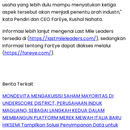
usaha yang lebih dulu mampu menyatukan ketiga
aspek tersebut akan menjadi penentu arah industri,"
kata Pendiri dan CEO FarEye, Kushal Nahata.
Informasi lebih lanjut mengenai Last Mile Leaders
tersedia di (
https://lastmileleaders.com/
), sedangkan
informasi tentang FarEye dapat diakses melalui
(
https://fareye.com/
).
Berita Terkait
MONDEVITA MENGAKUISISI SAHAM MAYORITAS DI
UNDERSCORE DISTRICT, PERUSAHAAN INDUK
MAGLIANO, SEBAGAI LANGKAH KEDUA DALAM
MEMBANGUN PLATFORM MEREK MEWAH ITALIA BARU
HIKSEMI Tampilkan Solusi Penyimpanan Data untuk