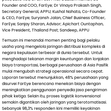
Founder and COO, FarEye; Dr Vinaya Prakash Singh,
Secretary General, APPU; Kushal Nahata, Co-Founder
& CEO, FarEye; Suryansh Jalan, Chief Business Officer,
FarEye; Sanjay Sharan, Advisor; Apichart Ountaphan,
Vice President, Thailand Post; Sandeep, APPU
Temuan ini menandai momen penting bagi pelaku
usaha yang mengelola jaringan distribusi kompleks di
negara kepulauan terbesar di dunia tersebut. Untuk
menghadapi tekanan margin keuntungan dan lonjakan
biaya transportasi, berbagai perusahaan di Asia Pasifik
mulai mengubah strategi operasional secara cepat.
Laporan tersebut menunjukkan, 48% perusahaan yang
disurvei FarEye berencana menekan biaya dengan
meningkatkan penggunaan penyedia jasa pengiriman
pihak ketiga. Selain itu, proses logistik konvensional
semakin digantikan oleh jaringan yang terotomatisasi.
Sebanyak 98,3% responden kini memiliki keyakinan