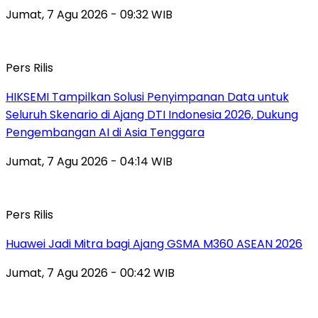
Jumat, 7 Agu 2026 - 09:32 WIB
Pers Rilis
HIKSEMI Tampilkan Solusi Penyimpanan Data untuk
Seluruh Skenario di Ajang DTI Indonesia 2026, Dukung
Pengembangan AI di Asia Tenggara
Jumat, 7 Agu 2026 - 04:14 WIB
Pers Rilis
Huawei Jadi Mitra bagi Ajang GSMA M360 ASEAN 2026
Jumat, 7 Agu 2026 - 00:42 WIB