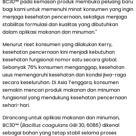
BC30™ pada kemasan produk membuka peluang baru
bagi kami untuk memenuhi minat konsumen yang ingin
menjaga kesehatan pencernaan, sekaligus menjaga
stabilitas formulasi dan kualitas yang dibutuhkan
dalam aplikasi makanan dan minuman."
Menurut riset konsumen yang dilakukan Kerry,
kesehatan pencernaan kini menjadi kebutuhan
kesehatan fungsional nomor satu secara global.
Sebanyak 76% konsumen menganggap, kesehatan
usus memengaruhi kesehatan dan kondisi jiwa-raga
secara keseluruhan. Di Asia Tenggara, konsumen
semakin mencari produk makanan dan minuman
fungsional yang mendukung kesehatan pencernaan
sehari-hari.
Dirancang untuk aplikasi makanan dan minuman,
BC30™ (
Bacillus coagulans
GBI 30, 6086) dikenal
sebagai bahan yang tetap stabil selama proses