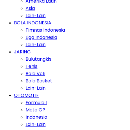
Amerika Latin
Asia
Lain-Lain
BOLA INDONESIA
Timnas Indonesia
Liga Indonesia
Lain-Lain
JARING
Bulutangkis
Tenis
Bola Voli
Bola Basket
Lain-Lain
OTOMOTIF
Formula 1
Moto GP
Indonesia
Lain-Lain