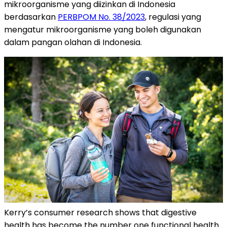
mikroorganisme yang diizinkan di Indonesia
berdasarkan
PERBPOM No. 38/2023
, regulasi yang
mengatur mikroorganisme yang boleh digunakan
dalam pangan olahan di Indonesia.
Kerry’s consumer research shows that digestive
health has become the number one functional health