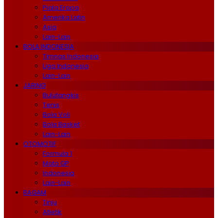
Piala Eropa
Amerika Latin
Asia
Lain-Lain
BOLA INDONESIA
Timnas Indonesia
Liga Indonesia
Lain-Lain
JARING
Bulutangkis
Tenis
Bola Voli
Bola Basket
Lain-Lain
OTOMOTIF
Formula 1
Moto GP
Indonesia
Lain-Lain
RAGAM
Tinju
Atletik