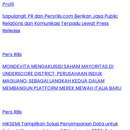
Profil
Sapulangit PR dan Persrilis.com Berikan Jasa Public
Relations dan Komunikasi Terpadu Lewat Press
Release
Pers Rilis
MONDEVITA MENGAKUISISI SAHAM MAYORITAS DI
UNDERSCORE DISTRICT, PERUSAHAAN INDUK
MAGLIANO, SEBAGAI LANGKAH KEDUA DALAM
MEMBANGUN PLATFORM MEREK MEWAH ITALIA BARU
Pers Rilis
HIKSEMI Tampilkan Solusi Penyimpanan Data untuk