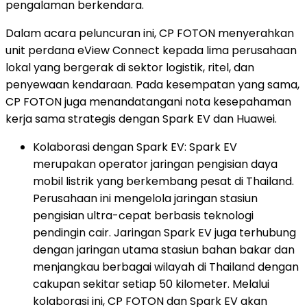
pengalaman berkendara.
Dalam acara peluncuran ini, CP FOTON menyerahkan
unit perdana eView Connect kepada lima perusahaan
lokal yang bergerak di sektor logistik, ritel, dan
penyewaan kendaraan. Pada kesempatan yang sama,
CP FOTON juga menandatangani nota kesepahaman
kerja sama strategis dengan Spark EV dan Huawei.
Kolaborasi dengan Spark EV: Spark EV
merupakan operator jaringan pengisian daya
mobil listrik yang berkembang pesat di Thailand.
Perusahaan ini mengelola jaringan stasiun
pengisian ultra-cepat berbasis teknologi
pendingin cair. Jaringan Spark EV juga terhubung
dengan jaringan utama stasiun bahan bakar dan
menjangkau berbagai wilayah di Thailand dengan
cakupan sekitar setiap 50 kilometer. Melalui
kolaborasi ini, CP FOTON dan Spark EV akan