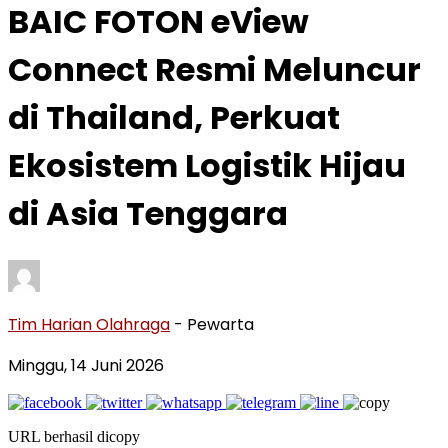
BAIC FOTON eView
Connect Resmi Meluncur
di Thailand, Perkuat
Ekosistem Logistik Hijau
di Asia Tenggara
Tim Harian Olahraga
- Pewarta
Minggu, 14 Juni 2026
URL berhasil dicopy