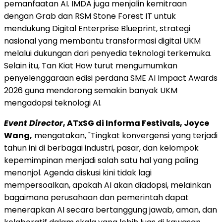
pemanfaatan AI. IMDA juga menjalin kemitraan
dengan Grab dan RSM Stone Forest IT untuk
mendukung Digital Enterprise Blueprint, strategi
nasional yang membantu transformasi digital UKM
melalui dukungan dari penyedia teknologi terkemuka.
Selain itu, Tan Kiat How turut mengumumkan
penyelenggaraan edisi perdana SME AI Impact Awards
2026 guna mendorong semakin banyak UKM
mengadopsi teknologi AI.
Event Director
, ATxSG di Informa Festivals, Joyce
Wang,
mengatakan, "Tingkat konvergensi yang terjadi
tahun ini di berbagai industri, pasar, dan kelompok
kepemimpinan menjadi salah satu hal yang paling
menonjol. Agenda diskusi kini tidak lagi
mempersoalkan, apakah AI akan diadopsi, melainkan
bagaimana perusahaan dan pemerintah dapat
menerapkan AI secara bertanggung jawab, aman, dan