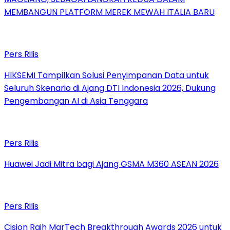
MEMBANGUN PLATFORM MEREK MEWAH ITALIA BARU
Pers Rilis
HIKSEMI Tampilkan Solusi Penyimpanan Data untuk
Seluruh Skenario di Ajang DTI Indonesia 2026, Dukung
Pengembangan AI di Asia Tenggara
Pers Rilis
Huawei Jadi Mitra bagi Ajang GSMA M360 ASEAN 2026
Pers Rilis
Cision Raih MarTech Breakthrough Awards 2026 untuk