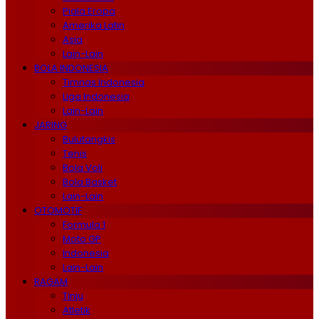
Piala Eropa
Amerika Latin
Asia
Lain-Lain
BOLA INDONESIA
Timnas Indonesia
Liga Indonesia
Lain-Lain
JARING
Bulutangkis
Tenis
Bola Voli
Bola Basket
Lain-Lain
OTOMOTIF
Formula 1
Moto GP
Indonesia
Lain-Lain
RAGAM
Tinju
Atletik