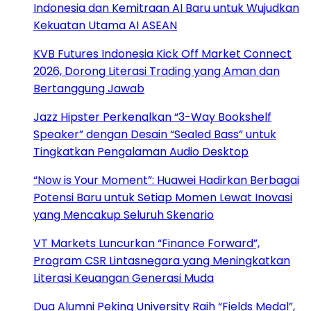
Indonesia dan Kemitraan AI Baru untuk Wujudkan
Kekuatan Utama AI ASEAN
KVB Futures Indonesia Kick Off Market Connect
2026, Dorong Literasi Trading yang Aman dan
Bertanggung Jawab
Jazz Hipster Perkenalkan “3-Way Bookshelf
Speaker” dengan Desain “Sealed Bass” untuk
Tingkatkan Pengalaman Audio Desktop
“Now is Your Moment”: Huawei Hadirkan Berbagai
Potensi Baru untuk Setiap Momen Lewat Inovasi
yang Mencakup Seluruh Skenario
VT Markets Luncurkan “Finance Forward”,
Program CSR Lintasnegara yang Meningkatkan
Literasi Keuangan Generasi Muda
Dua Alumni Peking University Raih “Fields Medal”,