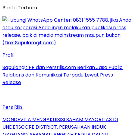
Berita Terbaru
Profil
Sapulangit PR dan Persrilis.com Berikan Jasa Public
Relations dan Komunikasi Terpadu Lewat Press
Release
Pers Rilis
MONDEVITA MENGAKUISISI SAHAM MAYORITAS DI
UNDERSCORE DISTRICT, PERUSAHAAN INDUK
MAGLIANO, SEBAGAI LANGKAH KEDUA DALAM