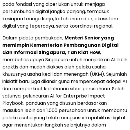
pada fondasi yang diperlukan untuk menjaga
pertumbuhan digital jangka panjang, termasuk
kesiapan tenaga kerja, ketahanan siber, ekosistem
digital yang tepercaya, serta koordinasi regional.
Dalam pidato pembukaan,
Menteri Senior yang
memimpin Kementerian Pembangunan Digital
dan Informasi Singapura, Tan Kiat How
,
membahas upaya Singapura untuk menjadikan AI lebih
praktis dan mudah diakses oleh pelaku usaha,
khususnya usaha kecil dan menengah (UKM). Sejumlah
inisiatif baru juga dilansir guna mempercepat adopsi AI
dan memperkuat ketahanan siber perusahaan. Salah
satunya, peluncuran AI for Enterprise Impact
Playbook, panduan yang disusun berdasarkan
masukan lebih dari 1.000 perusahaan untuk membantu
pelaku usaha yang telah menguasai kapabilitas digital
agar menentukan langkah selanjutnya dalam