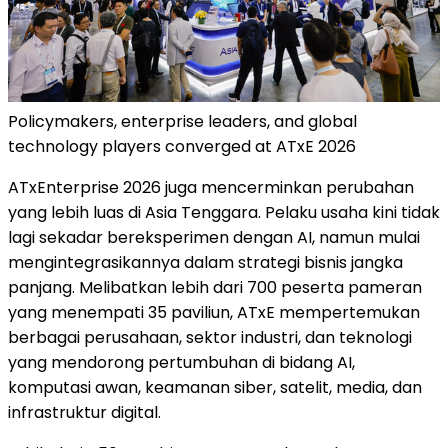
Policymakers, enterprise leaders, and global
technology players converged at ATxE 2026
ATxEnterprise 2026 juga mencerminkan perubahan
yang lebih luas di Asia Tenggara. Pelaku usaha kini tidak
lagi sekadar bereksperimen dengan AI, namun mulai
mengintegrasikannya dalam strategi bisnis jangka
panjang. Melibatkan lebih dari 700 peserta pameran
yang menempati 35 paviliun, ATxE mempertemukan
berbagai perusahaan, sektor industri, dan teknologi
yang mendorong pertumbuhan di bidang AI,
komputasi awan, keamanan siber, satelit, media, dan
infrastruktur digital.