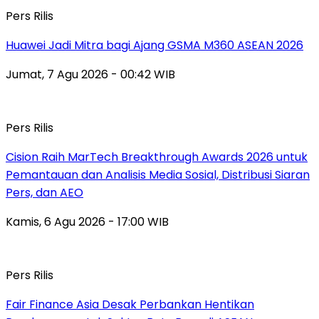
Pers Rilis
Huawei Jadi Mitra bagi Ajang GSMA M360 ASEAN 2026
Jumat, 7 Agu 2026 - 00:42 WIB
Pers Rilis
Cision Raih MarTech Breakthrough Awards 2026 untuk
Pemantauan dan Analisis Media Sosial, Distribusi Siaran
Pers, dan AEO
Kamis, 6 Agu 2026 - 17:00 WIB
Pers Rilis
Fair Finance Asia Desak Perbankan Hentikan