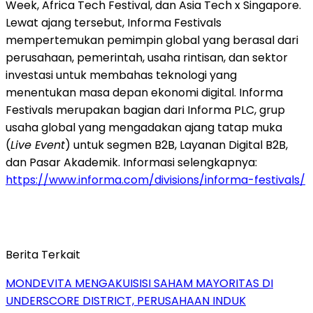
Week, Africa Tech Festival, dan Asia Tech x Singapore.
Lewat ajang tersebut, Informa Festivals
mempertemukan pemimpin global yang berasal dari
perusahaan, pemerintah, usaha rintisan, dan sektor
investasi untuk membahas teknologi yang
menentukan masa depan ekonomi digital. Informa
Festivals merupakan bagian dari Informa PLC, grup
usaha global yang mengadakan ajang tatap muka
(
Live Event
) untuk segmen B2B, Layanan Digital B2B,
dan Pasar Akademik. Informasi selengkapnya:
https://www.informa.com/divisions/informa-festivals/
Berita Terkait
MONDEVITA MENGAKUISISI SAHAM MAYORITAS DI
UNDERSCORE DISTRICT, PERUSAHAAN INDUK