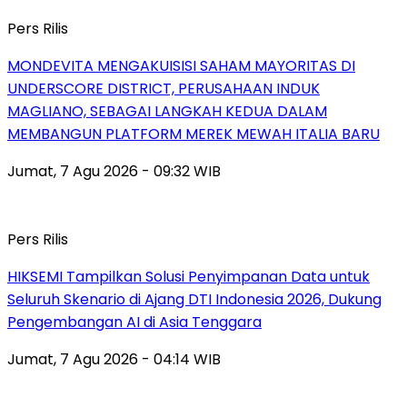
Pers Rilis
MONDEVITA MENGAKUISISI SAHAM MAYORITAS DI
UNDERSCORE DISTRICT, PERUSAHAAN INDUK
MAGLIANO, SEBAGAI LANGKAH KEDUA DALAM
MEMBANGUN PLATFORM MEREK MEWAH ITALIA BARU
Jumat, 7 Agu 2026 - 09:32 WIB
Pers Rilis
HIKSEMI Tampilkan Solusi Penyimpanan Data untuk
Seluruh Skenario di Ajang DTI Indonesia 2026, Dukung
Pengembangan AI di Asia Tenggara
Jumat, 7 Agu 2026 - 04:14 WIB