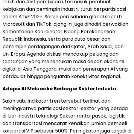
Lebih dari 450 pembicara, termasuk pembuat
kebijakan dan pemimpin industri, turut berpartisipasi
dalam ATxE 2026. Selain perusahaan global seperti
Microsoft dan TikTok, ajang ini juga dihadiri perwakilan
Kementerian Koordinator Bidang Perekonomian
Republik Indonesia, serta para duta besar dan
pemimpin perdagangan dari Qatar, Arab Saudi, dan
Uni Eropa. Agenda diskusi mencakup peluang dan
tantangan yang menentukan masa depan ekonomi
digital di Asia Tenggara, mulai dari penerapan AI yang
berdaulat hingga penguatan konektivitas regional.
Adopsi AI Meluas ke Berbagai Sektor Industri
Salah satu indikator tren tersebut terlihat dari
meningkatnya partisipasi sektor-sektor yang berada
di luar industri teknologi. Sektor rantai pasok, logistik,
dan transportasi mencatat kenaikan jumlah pembeli
korporasi VIP sebesar 500%. Peningkatan juga terjadi di