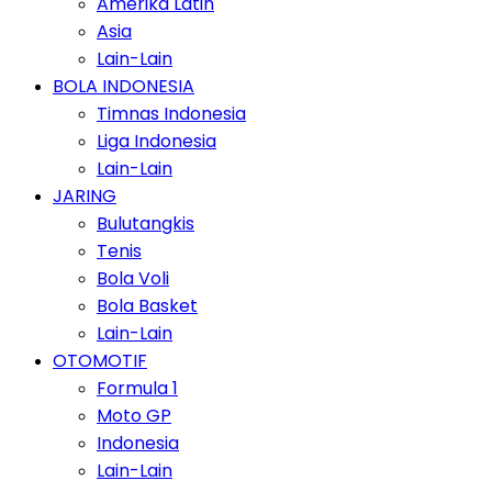
Amerika Latin
Asia
Lain-Lain
BOLA INDONESIA
Timnas Indonesia
Liga Indonesia
Lain-Lain
JARING
Bulutangkis
Tenis
Bola Voli
Bola Basket
Lain-Lain
OTOMOTIF
Formula 1
Moto GP
Indonesia
Lain-Lain