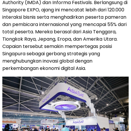
Authority (IMDA) dan Informa Festivals. Berlangsung di
Singapore EXPO, ajang ini mencatat lebih dari 120.000
interaksi bisnis serta menghadirkan peserta pameran
dan pembicara internasional yang mencapai 55% dari
total peserta. Mereka berasal dari Asia Tenggara,
Tiongkok Raya, Jepang, Eropa, dan Amerika Utara.
Capaian tersebut semakin mempertegas posisi
Singapura sebagai gerbang strategis yang
menghubungkan inovasi global dengan
perkembangan ekonomi digital Asia.