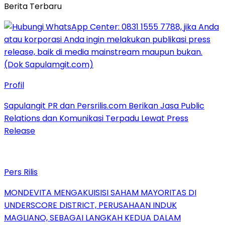
Berita Terbaru
Profil
Sapulangit PR dan Persrilis.com Berikan Jasa Public
Relations dan Komunikasi Terpadu Lewat Press
Release
Pers Rilis
MONDEVITA MENGAKUISISI SAHAM MAYORITAS DI
UNDERSCORE DISTRICT, PERUSAHAAN INDUK
MAGLIANO, SEBAGAI LANGKAH KEDUA DALAM