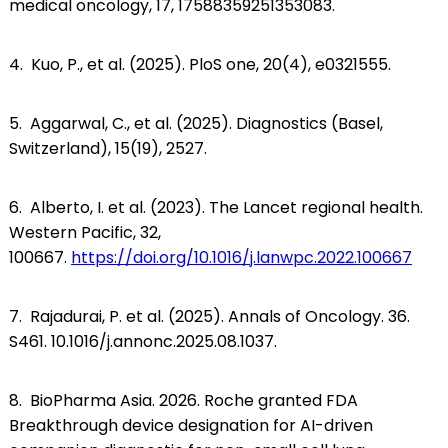
medical oncology, 17, 17588359251353083.
4. Kuo, P., et al. (2025). PloS one, 20(4), e0321555.
5. Aggarwal, C., et al. (2025). Diagnostics (Basel,
Switzerland), 15(19), 2527.
6. Alberto, I. et al. (2023). The Lancet regional health.
Western Pacific, 32,
100667.
https://doi.org/10.1016/j.lanwpc.2022.100667
7. Rajadurai, P. et al. (2025). Annals of Oncology. 36.
S461. 10.1016/j.annonc.2025.08.1037.
8. BioPharma Asia. 2026. Roche granted FDA
Breakthrough device designation for AI-driven