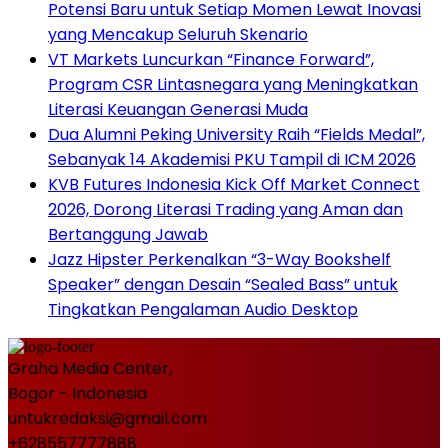
Potensi Baru untuk Setiap Momen Lewat Inovasi
yang Mencakup Seluruh Skenario
VT Markets Luncurkan “Finance Forward”,
Program CSR Lintasnegara yang Meningkatkan
Literasi Keuangan Generasi Muda
Dua Alumni Peking University Raih “Fields Medal”,
Sebanyak 14 Akademisi PKU Tampil di ICM 2026
KVB Futures Indonesia Kick Off Market Connect
2026, Dorong Literasi Trading yang Aman dan
Bertanggung Jawab
Jazz Hipster Perkenalkan “3-Way Bookshelf
Speaker” dengan Desain “Sealed Bass” untuk
Tingkatkan Pengalaman Audio Desktop
Graha Media Center,
Bogor - Indonesia
untukredaksi@gmail.com
+628557777888