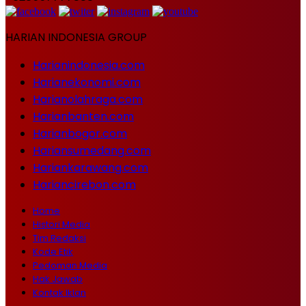
HARIAN INDONESIA GROUP
Harianindonesia.com
Harianekonomi.com
Harianolahraga.com
Harianbanten.com
Harianbogor.com
Hariansumedang.com
Hariankarawang.com
Hariancirebon.com
Home
Histori Media
Tim Redaksi
Kode Etik
Pedoman Media
Hak Jawab
Kontak Iklan