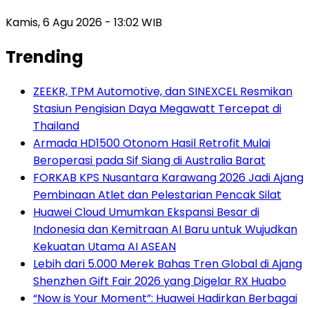
Kamis, 6 Agu 2026 - 13:02 WIB
Trending
ZEEKR, TPM Automotive, dan SINEXCEL Resmikan
Stasiun Pengisian Daya Megawatt Tercepat di
Thailand
Armada HD1500 Otonom Hasil Retrofit Mulai
Beroperasi pada Sif Siang di Australia Barat
FORKAB KPS Nusantara Karawang 2026 Jadi Ajang
Pembinaan Atlet dan Pelestarian Pencak Silat
Huawei Cloud Umumkan Ekspansi Besar di
Indonesia dan Kemitraan AI Baru untuk Wujudkan
Kekuatan Utama AI ASEAN
Lebih dari 5.000 Merek Bahas Tren Global di Ajang
Shenzhen Gift Fair 2026 yang Digelar RX Huabo
“Now is Your Moment”: Huawei Hadirkan Berbagai