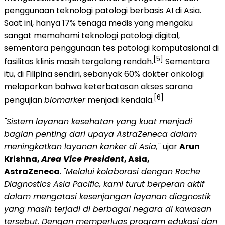
penggunaan teknologi patologi berbasis AI di Asia.
Saat ini, hanya 17% tenaga medis yang mengaku
sangat memahami teknologi patologi digital,
sementara penggunaan tes patologi komputasional di
[5]
fasilitas klinis masih tergolong rendah.
Sementara
itu, di Filipina sendiri, sebanyak 60% dokter onkologi
melaporkan bahwa keterbatasan akses sarana
[6]
pengujian
biomarker
menjadi kendala.
"Sistem layanan kesehatan yang kuat menjadi
bagian penting dari upaya AstraZeneca dalam
meningkatkan layanan kanker di Asia,"
ujar
Arun
Krishna,
Area Vice President
, Asia,
AstraZeneca
.
"Melalui kolaborasi dengan Roche
Diagnostics Asia Pacific, kami turut berperan aktif
dalam mengatasi kesenjangan layanan diagnostik
yang masih terjadi di berbagai negara di kawasan
tersebut. Dengan memperluas program edukasi dan