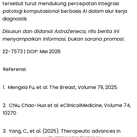
tersebut turut mendukung percepatan integrasi
patologi komputasional berbasis AI dalam alur kerja
diagnostik.
Disusun dan didanai AstraZeneca, rilis berita ini
menyampaikan informasi, bukan sarana promosi.
Z2-7573 | DOP: Mei 2026
Referensi:
1. Mengxia Fu, et al. The Breast, Volume 79, 2025.
2. Chiu, Chao-Hua et al. eClinicalMedicine, Volume 74,
10270
3. Yang, C., et al. (2025). Therapeutic advances in