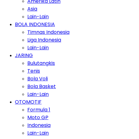
Amerika Latin
Asia
Lain-Lain
BOLA INDONESIA
Timnas Indonesia
Liga Indonesia
Lain-Lain
JARING
Bulutangkis
Tenis
Bola Voli
Bola Basket
Lain-Lain
OTOMOTIF
Formula 1
Moto GP
Indonesia
Lain-Lain