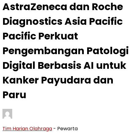
AstraZeneca dan Roche
Diagnostics Asia Pacific
Pacific Perkuat
Pengembangan Patologi
Digital Berbasis AI untuk
Kanker Payudara dan
Paru
Tim Harian Olahraga
- Pewarta