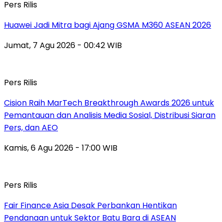
Pers Rilis
Huawei Jadi Mitra bagi Ajang GSMA M360 ASEAN 2026
Jumat, 7 Agu 2026 - 00:42 WIB
Pers Rilis
Cision Raih MarTech Breakthrough Awards 2026 untuk
Pemantauan dan Analisis Media Sosial, Distribusi Siaran
Pers, dan AEO
Kamis, 6 Agu 2026 - 17:00 WIB
Pers Rilis
Fair Finance Asia Desak Perbankan Hentikan
Pendanaan untuk Sektor Batu Bara di ASEAN