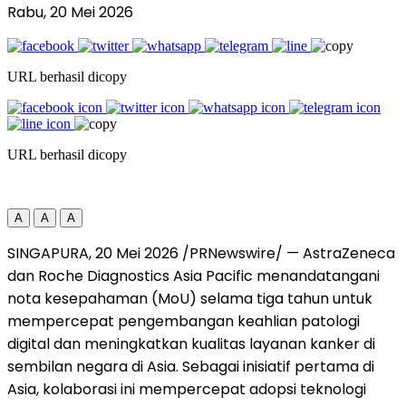
Rabu, 20 Mei 2026
URL berhasil dicopy
URL berhasil dicopy
A
A
A
SINGAPURA
,
20 Mei 2026
/PRNewswire/ — AstraZeneca
dan Roche Diagnostics Asia Pacific menandatangani
nota kesepahaman (MoU) selama tiga tahun untuk
mempercepat pengembangan keahlian patologi
digital dan meningkatkan kualitas layanan kanker di
sembilan negara di Asia. Sebagai inisiatif pertama di
Asia, kolaborasi ini mempercepat adopsi teknologi