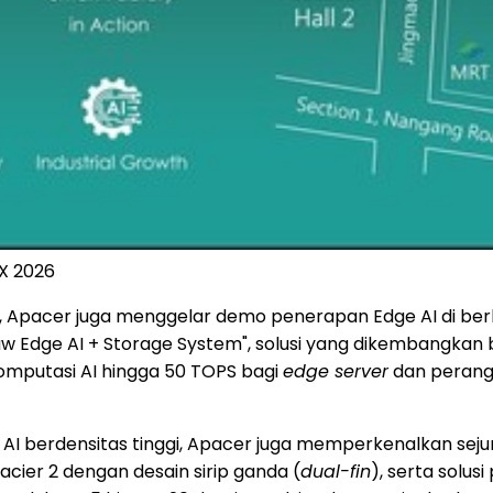
X 2026
 Apacer juga menggelar demo penerapan Edge AI di berbaga
law Edge AI + Storage System", solusi yang dikembangkan
omputasi AI hingga 50 TOPS bagi
edge server
dan perang
I berdensitas tinggi, Apacer juga memperkenalkan sejum
cier 2 dengan desain sirip ganda (
dual-fin
), serta solu