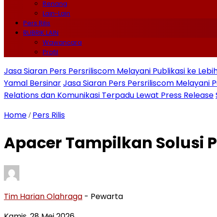
Renang
Lain-Lain
Pers Rilis
RUBRIK LAIN
Wawancara
Profil
Jasa Siaran Pers Persriliscom Melayani Publikasi ke Leb
Yamal Bersinar
Jasa Siaran Pers Persriliscom Melayani P
Relations dan Komunikasi Terpadu Lewat Press Release
Home
Pers Rilis
/
Apacer Tampilkan Solusi 
Tim Harian Olahraga
- Pewarta
Kamis, 28 Mei 2026