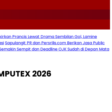
kirkan Prancis Lewat Drama Sembilan Gol, Lamine
asi
Sapulangit PR dan Persrilis.com Berikan Jasa Public
ng Semakin Sempit dan Deadline OJK Sudah di Depan Mata
OMPUTEX 2026