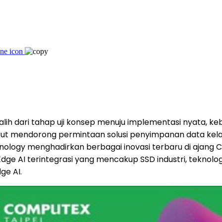
alih dari tahap uji konsep menuju implementasi nyata, ke
urut mendorong permintaan solusi penyimpanan data kelas 
chnology menghadirkan berbagai inovasi terbaru di aja
Edge AI terintegrasi yang mencakup SSD industri, teknolog
ge AI.