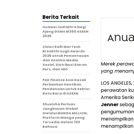
Berita Terkait
Huawei Jadi Mitra bagi
Ajang GSMA M360 ASEAN
2026
Cision Raih MarTech
Breakthrough Awards
2026 untuk Pemantauan
dan Analisis Media
Merek perawa
Sosial, Distribusi Siaran
Pers, dan AEO
yang menam
Fair Finance Asia Desak
LOS ANGELES
,
Perbankan Hentikan
Pendanaan untuk Sektor
perawatan kul
Batu Bara di ASEAN
Amerika Seri
Jenner
sebag
Shueisha Perluas
Jangkauan Global
pengumuman i
melalui MANGA MILLION,
Platform Manga yang
menampilka
Tersedia dalam 100
menampilkan 
Bahasa