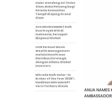
Haier Gandeng AO 1 Point
Slam, Buka Peluang bagi
Petenis Komunitas
Tampil di Ajang Grand
Slam
SUS ENVIRONMENT Raih
Dua Proyek WtE di
Indonesia, Percepat
Ekspansi Global
UOB Perkuat Bisnis
Wealth Management
melalui Kemitraan
Distribusi Strategis
dengan Allianz Global
Investors
Mitrade Raih Gelar “AI
Broker of the Year 2026”,
Hadirkan MitradeGPT
Versi Terbaru di Asia
ANUA NAMES K
AMBASSADOR