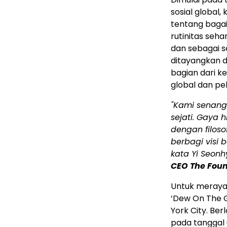
sosial globa
tentang baga
rutinitas seha
dan sebagai s
ditayangkan d
bagian dari 
global dan pe
"Kami senang 
sejati. Gaya 
dengan filoso
berbagi visi 
kata Yi Seonh
CEO The Foun
Untuk meraya
‘Dew On The G
York City. Ber
pada tanggal 6