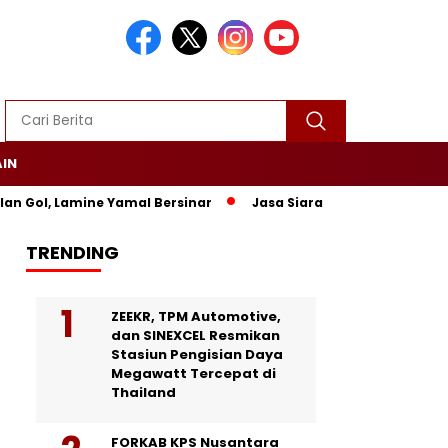
AIN
, Lamine Yamal Bersinar
Jasa Siaran Pers Persriliscom Melay
TRENDING
ZEEKR, TPM Automotive,
dan SINEXCEL Resmikan
Stasiun Pengisian Daya
Megawatt Tercepat di
Thailand
FORKAB KPS Nusantara