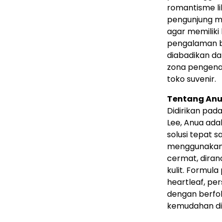
romantisme li
pengunjung m
agar memiliki
pengalaman be
diabadikan d
zona pengenal
toko suvenir.
Tentang Anu
Didirikan pad
Lee, Anua ada
solusi tepat s
menggunakan b
cermat, diran
kulit. Formul
heartleaf, pe
dengan berfoku
kemudahan di