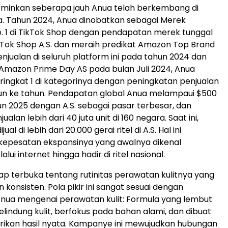
rminkan seberapa jauh Anua telah berkembang di
. Tahun 2024, Anua dinobatkan sebagai Merek
. 1 di TikTok Shop dengan pendapatan merek tunggal
TikTok Shop A.S. dan meraih predikat Amazon Top Brand
enjualan di seluruh platform ini pada tahun 2024 dan
Amazon Prime Day AS pada bulan Juli 2024, Anua
ingkat 1 di kategorinya dengan peningkatan penjualan
un ke tahun. Pendapatan global Anua melampaui $500
un 2025 dengan A.S. sebagai pasar terbesar, dan
alan lebih dari 40 juta unit di 160 negara. Saat ini,
ual di lebih dari 20.000 gerai ritel di A.S. Hal ini
epesatan ekspansinya yang awalnya dikenal
ui internet hingga hadir di ritel nasional.
ap terbuka tentang rutinitas perawatan kulitnya yang
konsisten. Pola pikir ini sangat sesuai dengan
nua mengenai perawatan kulit: Formula yang lembut
elindung kulit, berfokus pada bahan alami, dan dibuat
ikan hasil nyata. Kampanye ini mewujudkan hubungan