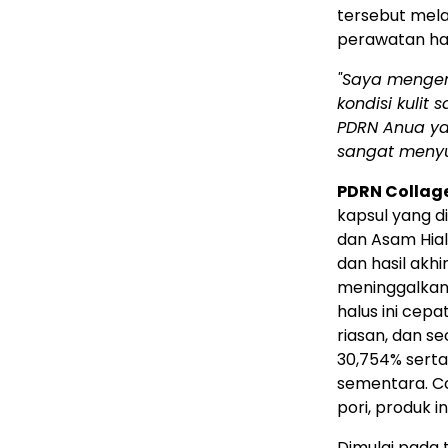
tersebut mela
perawatan ha
"Saya mengen
kondisi kulit
PDRN Anua ya
sangat meny
PDRN Collage
kapsul yang 
dan Asam Hia
dan hasil akh
meninggalkan 
halus ini cepa
riasan, dan se
30,754% sert
sementara. Co
pori, produk i
Dimulai pada t