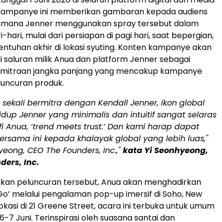
l, kampanye ini memberikan gambaran kepada audiens
imana Jenner menggunakan spray tersebut dalam
ri-hari, mulai dari persiapan di pagi hari, saat bepergian,
entuhan akhir di lokasi syuting. Konten kampanye akan
i saluran milik Anua dan platform Jenner sebagai
kemitraan jangka panjang yang mencakup kampanye
luncuran produk.
sekali bermitra dengan Kendall Jenner, ikon global
hidup Jenner yang minimalis dan intuitif sangat selaras
fi Anua, ‘trend meets trust.’ Dan kami harap dapat
bersama ini kepada khalayak global yang lebih luas,"
yeong, CEO The Founders, Inc.,"
kata Yi Seonhyeong,
ders, Inc.
kan peluncuran tersebut, Anua akan menghadirkan
o’ melalui pengalaman pop-up imersif di Soho, New
lokasi di 21 Greene Street, acara ini terbuka untuk umum
-7 Juni. Terinspirasi oleh suasana santai dan