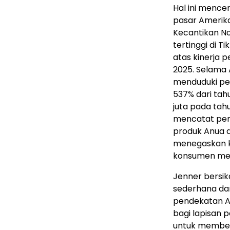
Hal ini mence
pasar Amerika
Kecantikan No
tertinggi di 
atas kinerja p
2025. Selama 
menduduki per
537% dari tah
juta pada tah
mencatat penju
produk Anua dij
menegaskan k
konsumen melal
Jenner bersik
sederhana dan 
pendekatan A
bagi lapisan p
untuk member