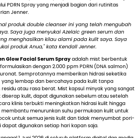
lui PDRN Spray yang menjadi bagian dari rutinitas
rian Jenner.
al produk double cleanser ini yang telah mengubah
 saya. Saya juga menyukai Azelaic green serum dan
ng menghasilkan kilau alami pada kulit saya. Saya
ukai
produk Anua,"
kata Kendall Jenner.
n Glow Facial Serum Spray
adalah mist berbentuk
diformulasikan dengan 2.000 ppm PDRN (DNA salmon)
luronat. Semprotannya memberikan hidrasi seketika
ir yang lembap dan bercahaya pada kulit tanpa
residu atau rasa berat. Mist kapsul minyak yang sangat
t diserap kulit, dapat digunakan sebelum atau setelah
cara klinis terbukti meningkatkan hidrasi kulit hingga
a membantu menurunkan suhu permukaan kulit untuk
cok untuk semua jenis kulit dan tidak menyumbat pori-
ni dapat digunakan setiap hari kapan saja.
anggal 1 Juni 2026 di seluruh platform digital dan media