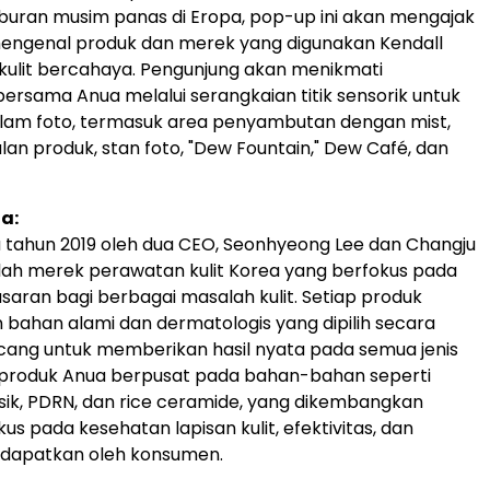
buran musim panas di Eropa, pop-up ini akan mengajak
engenal produk dan merek yang digunakan Kendall
 kulit bercahaya. Pengunjung akan menikmati
rsama Anua melalui serangkaian titik sensorik untuk
alam foto, termasuk area penyambutan dengan mist,
an produk, stan foto, "Dew Fountain," Dew Café, dan
a:
a tahun 2019 oleh dua CEO, Seonhyeong Lee dan Changju
lah merek perawatan kulit Korea yang berfokus pada
asaran bagi berbagai masalah kulit. Setiap produk
ahan alami dan dermatologis yang dipilih secara
cang untuk memberikan hasil nyata pada semua jenis
a produk Anua berpusat pada bahan-bahan seperti
rsik, PDRN, dan rice ceramide, yang dikembangkan
s pada kesehatan lapisan kulit, efektivitas, dan
dapatkan oleh konsumen.