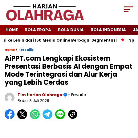
HOME
BOLA EROPA
BOLA DUNIA
BOLA INDONESIA
J
i ke Lebih dari 150 Media Online Berbagai Segmentasi
Spanyo
/
Home
Pers Rilis
AiPPT.com Lengkapi Ekosistem
Presentasi Berbasis AI dengan Empat
Mode Terintegrasi dan Alur Kerja
yang Lebih Cerdas
Tim Harian Olahraga
- Pewarta
Rabu, 8 Juli 2026