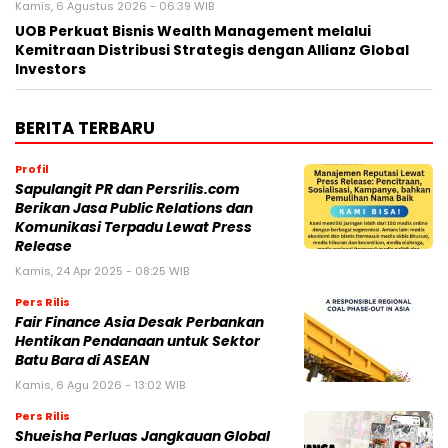
Kamis, 6 Agustus 2026 - 06:39 WIB
UOB Perkuat Bisnis Wealth Management melalui
Kemitraan Distribusi Strategis dengan Allianz Global
Investors
BERITA TERBARU
Profil
Sapulangit PR dan Persrilis.com
Berikan Jasa Public Relations dan
Komunikasi Terpadu Lewat Press
Release
Kamis, 24 Apr 2025 - 08:25 WIB
Pers Rilis
Fair Finance Asia Desak Perbankan
Hentikan Pendanaan untuk Sektor
Batu Bara di ASEAN
Kamis, 6 Agu 2026 - 13:02 WIB
Pers Rilis
Shueisha Perluas Jangkauan Global