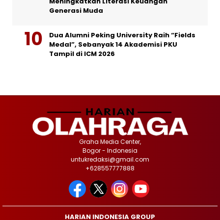
Meningkatkan Literasi Keuangan
Generasi Muda
Dua Alumni Peking University Raih “Fields
Medal”, Sebanyak 14 Akademisi PKU
Tampil di ICM 2026
Graha Media Center,
Bogor - Indonesia
untukredaksi@gmail.com
+628557777888
HARIAN INDONESIA GROUP