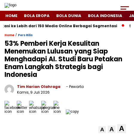
HOME
BOLA EROPA
BOLA DUNIA
BOLA INDONESIA
J
si ke Lebih dari 150 Media Online Berbagai Segmentasi
Spany
/
Home
Pers Rilis
53% Pemberi Kerja Kesulitan
Menemukan Lulusan yang Siap
Menghadapi AI. Studi Baru Petakan
Enam Langkah Strategis bagi
Indonesia
Tim Harian Olahraga
- Pewarta
Kamis, 9 Juli 2026
A
A
A