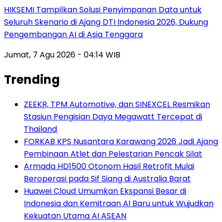
HIKSEMI Tampilkan Solusi Penyimpanan Data untuk
Seluruh Skenario di Ajang DTI Indonesia 2026, Dukung
Pengembangan AI di Asia Tenggara
Jumat, 7 Agu 2026 - 04:14 WIB
Trending
ZEEKR, TPM Automotive, dan SINEXCEL Resmikan
Stasiun Pengisian Daya Megawatt Tercepat di
Thailand
FORKAB KPS Nusantara Karawang 2026 Jadi Ajang
Pembinaan Atlet dan Pelestarian Pencak Silat
Armada HD1500 Otonom Hasil Retrofit Mulai
Beroperasi pada Sif Siang di Australia Barat
Huawei Cloud Umumkan Ekspansi Besar di
Indonesia dan Kemitraan AI Baru untuk Wujudkan
Kekuatan Utama AI ASEAN