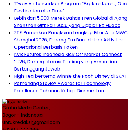
T’way Air Luncurkan Program “Explore Korea, One
Destination at a Time”
Lebih dari 5.000 Merek Bahas Tren Global di Ajang
Shenzhen Gift Fair 2026 yang Digelar RX Huabo
ZTE Pamerkan Rangkaian Lengkap Fitur AI di MWC
Shanghai 2026, Dorong Era Baru dalam Aktivitas
Operasional Berbasis Token
KVB Futures Indonesia Kick Off Market Connect
2026, Dorong Literasi Trading yang Aman dan
Bertanggung Jawab
High Tea bertema Winnie the Pooh Disney di SKAI
Pemenang Stevie® Awards for Technology
Excellence Tahunan Ketiga Diumumkan
Graha Media Center,
Bogor - Indonesia
untukredaksi@gmail.com
+628557777888