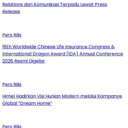
Relations dan Komunikasi Terpadu Lewat Press
Release
Pers Rilis
16th Worldwide Chinese Life Insurance Congress &
International Dragon Award (IDA) Annual Conference
2026 Resmi Digelar
Pers Rilis
Himel Hadirkan Visi Hunian Modern melalui Kampanye
Global “Dream Home”
Pers Rilis