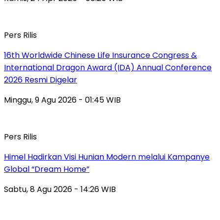
Pers Rilis
16th Worldwide Chinese Life Insurance Congress &
International Dragon Award (IDA) Annual Conference
2026 Resmi Digelar
Minggu, 9 Agu 2026 - 01:45 WIB
Pers Rilis
Himel Hadirkan Visi Hunian Modern melalui Kampanye
Global “Dream Home”
Sabtu, 8 Agu 2026 - 14:26 WIB