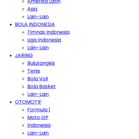
Amerika Latin
Asia
Lain-Lain
BOLA INDONESIA
Timnas Indonesia
Liga Indonesia
Lain-Lain
JARING
Bulutangkis
Tenis
Bola Voli
Bola Basket
Lain-Lain
OTOMOTIF
Formula 1
Moto GP
Indonesia
Lain-Lain