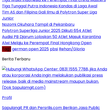
Tiga Tunggal Putra Indonesia Kandas di Laga Awal
Tim AS dan Filipina Gali Ilmu di Polytron Super Liga
Junior
Nozomi Okuhara Tampil di Pekanbaru
Polytron Superliga Junior 2025 Diikuti 654 Atlet
Audisi PB Djarum Loloskan 50 Atlet Masuk Karantina
Alwi Melaju ke Perempat Final Hongkong Open
Tag :
german open 2025
pbsi
Rehan/Gloria
Berita Terbaru
Profil
Sapulangit PR dan Persrilis.com Berikan Jasa Public