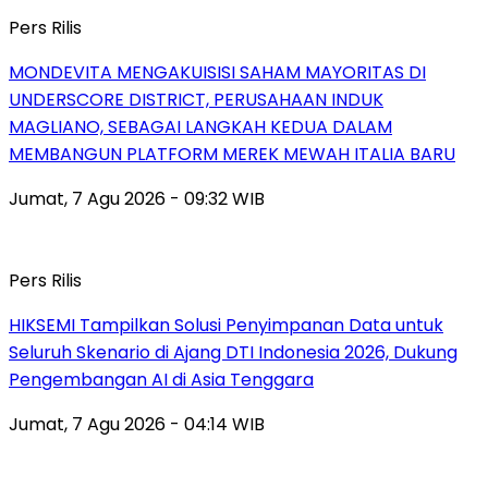
Pers Rilis
MONDEVITA MENGAKUISISI SAHAM MAYORITAS DI
UNDERSCORE DISTRICT, PERUSAHAAN INDUK
MAGLIANO, SEBAGAI LANGKAH KEDUA DALAM
MEMBANGUN PLATFORM MEREK MEWAH ITALIA BARU
Jumat, 7 Agu 2026 - 09:32 WIB
Pers Rilis
HIKSEMI Tampilkan Solusi Penyimpanan Data untuk
Seluruh Skenario di Ajang DTI Indonesia 2026, Dukung
Pengembangan AI di Asia Tenggara
Jumat, 7 Agu 2026 - 04:14 WIB