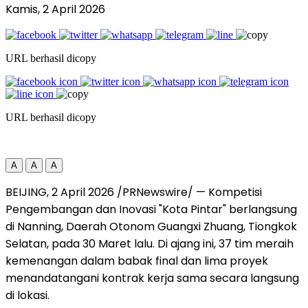
Kamis, 2 April 2026
URL berhasil dicopy
URL berhasil dicopy
A
A
A
BEIJING
,
2 April 2026
/PRNewswire/ — Kompetisi
Pengembangan dan Inovasi "Kota Pintar" berlangsung
di Nanning, Daerah Otonom Guangxi Zhuang, Tiongkok
Selatan, pada 30 Maret lalu. Di ajang ini, 37 tim meraih
kemenangan dalam babak final dan lima proyek
menandatangani kontrak kerja sama secara langsung
di lokasi.