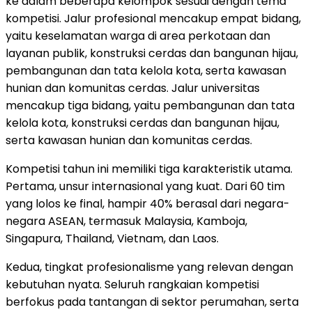
ke dalam beberapa kelompok sesuai dengan tema
kompetisi. Jalur profesional mencakup empat bidang,
yaitu keselamatan warga di area perkotaan dan
layanan publik, konstruksi cerdas dan bangunan hijau,
pembangunan dan tata kelola kota, serta kawasan
hunian dan komunitas cerdas. Jalur universitas
mencakup tiga bidang, yaitu pembangunan dan tata
kelola kota, konstruksi cerdas dan bangunan hijau,
serta kawasan hunian dan komunitas cerdas.
Kompetisi tahun ini memiliki tiga karakteristik utama.
Pertama, unsur internasional yang kuat. Dari 60 tim
yang lolos ke final, hampir 40% berasal dari negara-
negara ASEAN, termasuk Malaysia, Kamboja,
Singapura, Thailand, Vietnam, dan Laos.
Kedua, tingkat profesionalisme yang relevan dengan
kebutuhan nyata. Seluruh rangkaian kompetisi
berfokus pada tantangan di sektor perumahan, serta