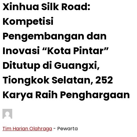
Xinhua Silk Road:
Kompetisi
Pengembangan dan
Inovasi “Kota Pintar”
Ditutup di Guangxi,
Tiongkok Selatan, 252
Karya Raih Penghargaan
Tim Harian Olahraga
- Pewarta