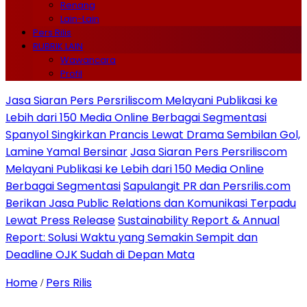
Renang
Lain-Lain
Pers Rilis
RUBRIK LAIN
Wawancara
Profil
Jasa Siaran Pers Persriliscom Melayani Publikasi ke
Lebih dari 150 Media Online Berbagai Segmentasi
Spanyol Singkirkan Prancis Lewat Drama Sembilan Gol,
Lamine Yamal Bersinar
Jasa Siaran Pers Persriliscom
Melayani Publikasi ke Lebih dari 150 Media Online
Berbagai Segmentasi
Sapulangit PR dan Persrilis.com
Berikan Jasa Public Relations dan Komunikasi Terpadu
Lewat Press Release
Sustainability Report & Annual
Report: Solusi Waktu yang Semakin Sempit dan
Deadline OJK Sudah di Depan Mata
Home
Pers Rilis
/