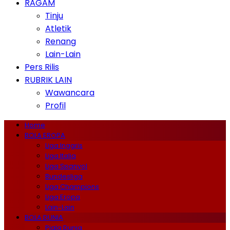
RAGAM
Tinju
Atletik
Renang
Lain-Lain
Pers Rilis
RUBRIK LAIN
Wawancara
Profil
Home
BOLA EROPA
Liga Inggris
Liga Italia
Liga Spanyol
Bundesliga
Liga Champions
Liga Eropa
Lain-Lain
BOLA DUNIA
Piala Dunia