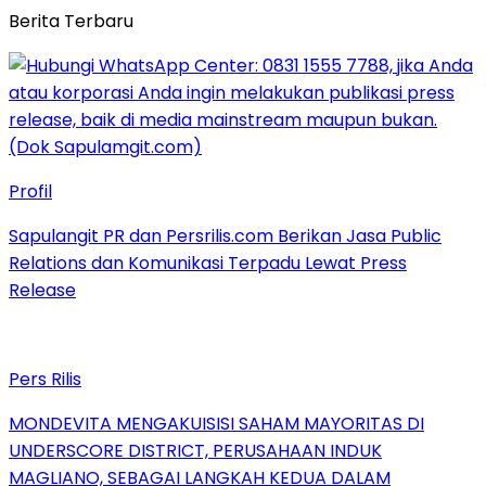
Berita Terbaru
Profil
Sapulangit PR dan Persrilis.com Berikan Jasa Public
Relations dan Komunikasi Terpadu Lewat Press
Release
Pers Rilis
MONDEVITA MENGAKUISISI SAHAM MAYORITAS DI
UNDERSCORE DISTRICT, PERUSAHAAN INDUK
MAGLIANO, SEBAGAI LANGKAH KEDUA DALAM