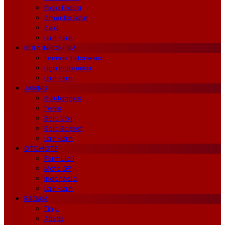
Piala Eropa
Amerika Latin
Asia
Lain-Lain
BOLA INDONESIA
Timnas Indonesia
Liga Indonesia
Lain-Lain
JARING
Bulutangkis
Tenis
Bola Voli
Bola Basket
Lain-Lain
OTOMOTIF
Formula 1
Moto GP
Indonesia
Lain-Lain
RAGAM
Tinju
Atletik