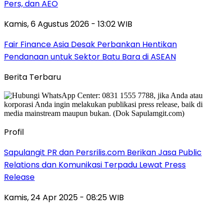
Pers, dan AEO
Kamis, 6 Agustus 2026 - 13:02 WIB
Fair Finance Asia Desak Perbankan Hentikan
Pendanaan untuk Sektor Batu Bara di ASEAN
Berita Terbaru
Profil
Sapulangit PR dan Persrilis.com Berikan Jasa Public
Relations dan Komunikasi Terpadu Lewat Press
Release
Kamis, 24 Apr 2025 - 08:25 WIB