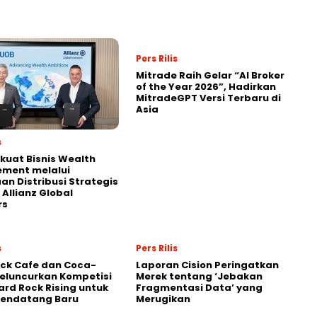
Pers Rilis
Mitrade Raih Gelar “AI Broker
of the Year 2026”, Hadirkan
MitradeGPT Versi Terbaru di
Asia
s
kuat Bisnis Wealth
ment melalui
an Distribusi Strategis
Allianz Global
rs
s
Pers Rilis
ck Cafe dan Coca-
Laporan Cision Peringatkan
eluncurkan Kompetisi
Merek tentang ‘Jebakan
ard Rock Rising untuk
Fragmentasi Data’ yang
Pendatang Baru
Merugikan