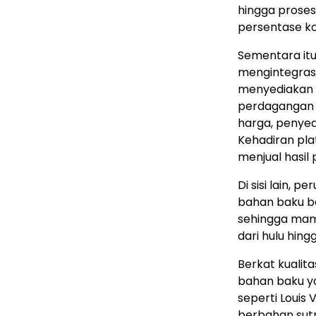
hingga proses
persentase ko
Sementara itu
mengintegras
menyediakan b
perdagangan k
harga, penyed
Kehadiran pla
menjual hasil
Di sisi lain,
bahan baku ber
sehingga mam
dari hulu hingga
Berkat kualita
bahan baku y
seperti Louis
berbahan sutr