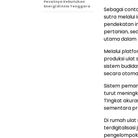
Pesatnya Kebutuhan
Energi di Asia Tenggara
Sebagai contoh
sutra melalui 
pendekatan in
pertanian, se
utama dalam 
Melalui platf
produksi ulat
sistem budid
secara otomat
Sistem pemant
turut meningk
Tingkat akur
sementara pr
Di rumah ulat
terdigitalisas
pengelompoka