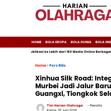
HOME
BOLA EROPA
BOLA DUNIA
BOLA IN
m Melayani Publikasi ke Lebih dari 150 Media Online Berbagai Segm
Home
Pers Rilis
/
Xinhua Silk Road: Inte
Murbei Jadi Jalur Bar
Guangxi, Tiongkok Sel
Tim Harian Olahraga
- Pewarta
Kamis, 25 Juni 2026