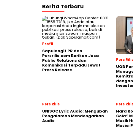
Berita Terbaru
Profil
Sapulangit PR dan
Persrilis.com Berikan Jasa
Pers Rili
Public Relations dan
Komunikasi Terpadu Lewat
UOB Per
Press Release
Manage
Kemitra
dengan 
Investo
Pers Rilis
Pers Rili
UNISOC Lyric Audio: Mengubah
Hard Ro
Pengalaman Mendengarkan
Cola® M
Audio
Musik H
Musisi 