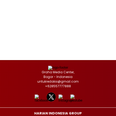
Graha Media Center,
Bogor - Indonesia
untukredaksi@gmail.com
+628557777888
HARIAN INDONESIA GROUP