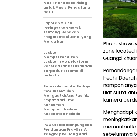
Musik Hard Rock Rising
untuk Musisi Pendatang
Baru
Laporan Cision
Peringatkan Merek
tentang ‘Jebakan
Fragmentasi Data’ yang
Merugikan
Photo shows v
zone located i
Lockton
Memperkenalkan
Guangxi Zhua
Lockton SAGE: Platform
Kecerdasan Perusahaan
Pemandangan d
Terpadu Pertama di
Industri
Hechi, Daerah
nampan anyam
Survei Herbalife: Budaya
“Wellness” Kian
ulat sutra kin
Menguat di Asia Pasifik,
kamera berdefi
Empat dari Lima
Konsumen
Memprioritaskan
Menghadapi k
Kesehatan Holistik
meningkatkan 
PCG Global Rampungkan
memanfaatkan
Pendanaan Pra-Seri A,
sebelumnya te
Tangkap Peluang dari