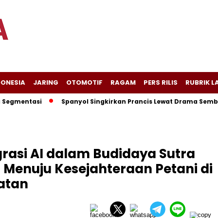
DONESIA
JARING
OTOMOTIF
RAGAM
PERS RILIS
RUBRIK L
entasi
Spanyol Singkirkan Prancis Lewat Drama Sembilan Go
grasi AI dalam Budidaya Sutra
u Menuju Kesejahteraan Petani di
atan