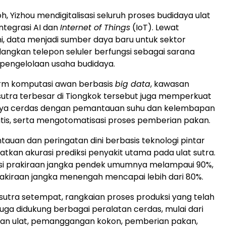
, Yizhou mendigitalisasi seluruh proses budidaya ulat
integrasi AI dan
Internet of Things
(IoT). Lewat
i, data menjadi sumber daya baru untuk sektor
dangkan telepon seluler berfungsi sebagai sarana
pengelolaan usaha budidaya.
orm komputasi awan berbasis
big data
, kawasan
 sutra terbesar di Tiongkok tersebut juga memperkuat
aya cerdas dengan pemantauan suhu dan kelembapan
is, serta mengotomatisasi proses pemberian pakan.
auan dan peringatan dini berbasis teknologi pintar
atkan akurasi prediksi penyakit utama pada ulat sutra.
asi prakiraan jangka pendek umumnya melampaui 90%,
akiraan jangka menengah mencapai lebih dari 80%.
 sutra setempat, rangkaian proses produksi yang telah
i juga didukung berbagai peralatan cerdas, mulai dari
n ulat, pemanggangan kokon, pemberian pakan,