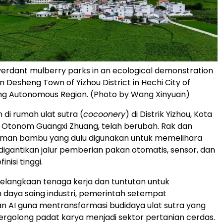
erdant mulberry parks in an ecological demonstration
n Desheng Town of Yizhou District in Hechi City of
ng Autonomous Region. (Photo by Wang Xinyuan)
i rumah ulat sutra (
cocoonery
) di Distrik Yizhou, Kota
 Otonom Guangxi Zhuang, telah berubah. Rak dan
an bambu yang dulu digunakan untuk memelihara
i digantikan jalur pemberian pakan otomatis, sensor, dan
nisi tinggi.
elangkaan tenaga kerja dan tuntutan untuk
daya saing industri, pemerintah setempat
 AI guna mentransformasi budidaya ulat sutra yang
rgolong padat karya menjadi sektor pertanian cerdas.