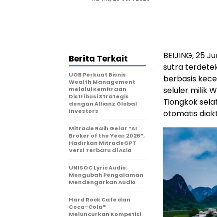
BEIJING, 25 J
Berita Terkait
sutra terdetek
UOB Perkuat Bisnis
berbasis kece
Wealth Management
seluler milik 
melalui Kemitraan
Distribusi Strategis
Tiongkok sela
dengan Allianz Global
Investors
otomatis diakt
Mitrade Raih Gelar “AI
Broker of the Year 2026”,
Hadirkan MitradeGPT
Versi Terbaru di Asia
UNISOC Lyric Audio:
Mengubah Pengalaman
Mendengarkan Audio
Hard Rock Cafe dan
Coca-Cola®
Meluncurkan Kompetisi