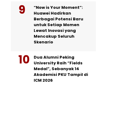
“Now is Your Moment”:
Huawei Hadirkan
Berbagai Potensi Baru
untuk Setiap Momen
Lewat Inovasi yang
Mencakup Seluruh
Skenario
Dua Alumni Peking
University Raih “Fields
Medal”, Sebanyak 14
Akademisi PKU Tampil di
ICM 2026