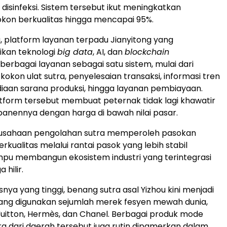
 disinfeksi. Sistem tersebut ikut meningkatkan
kon berkualitas hingga mencapai 95%.
, platform layanan terpadu Jianyitong yang
ikan teknologi
big data
, AI, dan
blockchain
erbagai layanan sebagai satu sistem, mulai dari
okon ulat sutra, penyelesaian transaksi, informasi tren
iaan sarana produksi, hingga layanan pembiayaan.
tform tersebut membuat peternak tidak lagi khawatir
 panennya dengan harga di bawah nilai pasar.
 perusahaan pengolahan sutra memperoleh pasokan
kualitas melalui rantai pasok yang lebih stabil
pu membangun ekosistem industri yang terintegrasi
 hilir.
snya yang tinggi, benang sutra asal Yizhou kini menjadi
ang digunakan sejumlah merek fesyen mewah dunia,
 Vuitton, Hermès, dan Chanel. Berbagai produk mode
a dari daerah tersebut juga rutin dipamerkan dalam