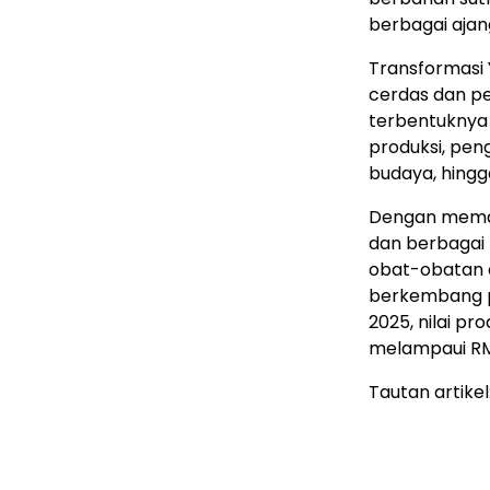
berbagai ajang
Transformasi 
cerdas dan pe
terbentuknya 
produksi, pen
budaya, hingg
Dengan meman
dan berbagai 
obat-obatan a
berkembang p
2025, nilai pr
melampaui RMB
Tautan artikel