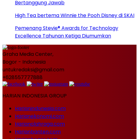
Bertanggung Jawab
High Tea bertema Winnie the Pooh Disney di SKAI
Pemenang Stevie® Awards for Technology
Excellence Tahunan Ketiga Diumumkan
Graha Media Center,
Bogor - Indonesia
untukredaksi@gmail.com
+628557777888
HARIAN INDONESIA GROUP
Harianindonesia.com
Harianekonomi.com
Harianolahraga.com
Harianbanten.com