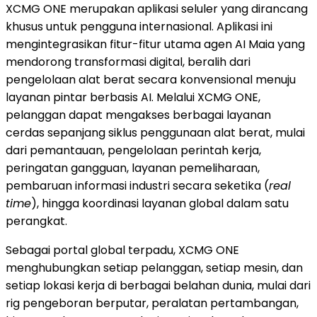
XCMG ONE merupakan aplikasi seluler yang dirancang
khusus untuk pengguna internasional. Aplikasi ini
mengintegrasikan fitur-fitur utama agen AI Maia yang
mendorong transformasi digital, beralih dari
pengelolaan alat berat secara konvensional menuju
layanan pintar berbasis AI. Melalui XCMG ONE,
pelanggan dapat mengakses berbagai layanan
cerdas sepanjang siklus penggunaan alat berat, mulai
dari pemantauan, pengelolaan perintah kerja,
peringatan gangguan, layanan pemeliharaan,
pembaruan informasi industri secara seketika (
real
time
), hingga koordinasi layanan global dalam satu
perangkat.
Sebagai portal global terpadu, XCMG ONE
menghubungkan setiap pelanggan, setiap mesin, dan
setiap lokasi kerja di berbagai belahan dunia, mulai dari
rig pengeboran berputar, peralatan pertambangan,