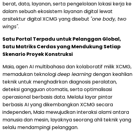
berat, data, layanan, serta pengelolaan lokasi kerja ke
dalam sebuah ekosistem layanan digital lewat
arsitektur digital XCMG yang disebut
"one body, two
wings"
.
Satu Portal Terpadu untuk Pelanggan Global,
Satu Matriks Cerdas yang Mendukung Setiap
Skenario Proyek Konstruksi
Maia, agen AI multibahasa dan kolaboratif milik XCMG,
memadukan teknologi
deep learning
dengan keahlian
teknik untuk menghadirkan diagnosis peralatan,
deteksi gangguan otomatis, serta optimalisasi
operasional berbasis data. Melalui layar pintar
berbasis AI yang dikembangkan XCMG secara
independen, Maia mewujudkan interaksi alami antara
manusia dan mesin, layaknya seorang ahli teknik yang
selalu mendampingi pelanggan.