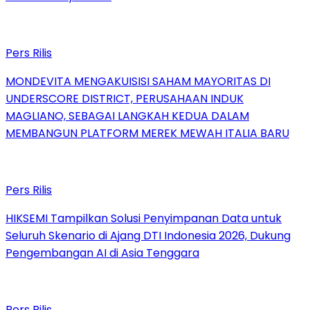
Pers Rilis
MONDEVITA MENGAKUISISI SAHAM MAYORITAS DI
UNDERSCORE DISTRICT, PERUSAHAAN INDUK
MAGLIANO, SEBAGAI LANGKAH KEDUA DALAM
MEMBANGUN PLATFORM MEREK MEWAH ITALIA BARU
Pers Rilis
HIKSEMI Tampilkan Solusi Penyimpanan Data untuk
Seluruh Skenario di Ajang DTI Indonesia 2026, Dukung
Pengembangan AI di Asia Tenggara
Pers Rilis