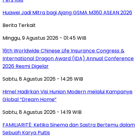
Huawei Jadi Mitra bagi Ajang GSMA M360 ASEAN 2026
Berita Terkait
Minggu, 9 Agustus 2026 - 01:45 WIB
16th Worldwide Chinese Life Insurance Congress &
International Dragon Award (IDA) Annual Conference
2026 Resmi Digelar
Sabtu, 8 Agustus 2026 - 14:26 WIB
Himel Hadirkan Visi Hunian Modern melalui Kampanye
Global “Dream Home”
Sabtu, 8 Agustus 2026 - 14:19 WIB
FAMILIARITÉ: Ketika Sinema dan Sastra Bertemu dalam
Sebuah Karya Puitis