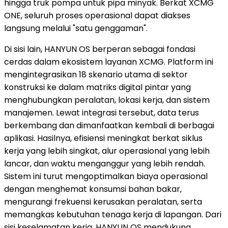
hingga truk pompa untuk pipa minyak. Berkat XCMG
ONE, seluruh proses operasional dapat diakses
langsung melalui "satu genggaman".
Di sisi lain, HANYUN OS berperan sebagai fondasi
cerdas dalam ekosistem layanan XCMG. Platform ini
mengintegrasikan 18 skenario utama di sektor
konstruksi ke dalam matriks digital pintar yang
menghubungkan peralatan, lokasi kerja, dan sistem
manajemen. Lewat integrasi tersebut, data terus
berkembang dan dimanfaatkan kembali di berbagai
aplikasi. Hasilnya, efisiensi meningkat berkat siklus
kerja yang lebih singkat, alur operasional yang lebih
lancar, dan waktu menganggur yang lebih rendah.
Sistem ini turut mengoptimalkan biaya operasional
dengan menghemat konsumsi bahan bakar,
mengurangi frekuensi kerusakan peralatan, serta
memangkas kebutuhan tenaga kerja di lapangan. Dari
sisi keselamatan kerja, HANYUN OS mendukung