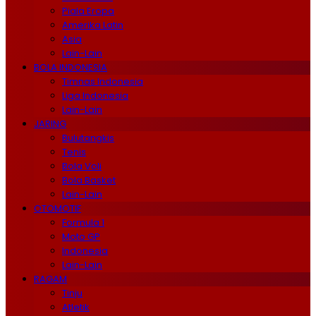
Piala Eropa
Amerika Latin
Asia
Lain-Lain
BOLA INDONESIA
Timnas Indonesia
Liga Indonesia
Lain-Lain
JARING
Bulutangkis
Tenis
Bola Voli
Bola Basket
Lain-Lain
OTOMOTIF
Formula 1
Moto GP
Indonesia
Lain-Lain
RAGAM
Tinju
Atletik