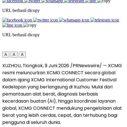
URL berhasil dicopy
URL berhasil dicopy
A
A
A
XUZHOU, Tiongkok
,
9 Juni 2026
/PRNewswire/ — XCMG
resmi meluncurkan XCMG CONNECT secara global
dalam ajang XCMG International Customer Festival
Kedelapan yang berlangsung di Xuzhou. Mulai dari
pemantauan alat berat, diagnosis berbasis
kecerdasan buatan (AI), hingga koordinasi layanan
global, XCMG CONNECT mendukung pengelolaan alat
berat yang lebih cerdas, cepat, dan terhubung bagi
pengguna di seluruh dunia.