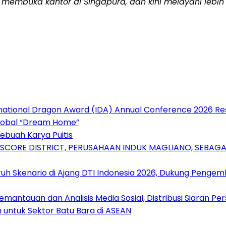
embuka kantor di Singapura, dan kini melayani lebih da
rnational Dragon Award (IDA) Annual Conference 2026 Re
Global “Dream Home”
ebuah Karya Puitis
RSCORE DISTRICT, PERUSAHAAN INDUK MAGLIANO, SEBA
uh Skenario di Ajang DTI Indonesia 2026, Dukung Pengem
antauan dan Analisis Media Sosial, Distribusi Siaran Per
 untuk Sektor Batu Bara di ASEAN