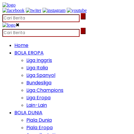
✖
Home
BOLA EROPA
Liga Inggris
Liga Italia
Liga Spanyol
Bundesliga
Liga Champions
Liga Eropa
Lain-Lain
BOLA DUNIA
Piala Dunia
Piala Eropa