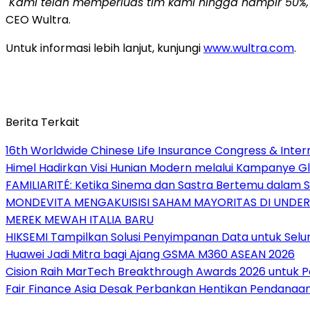
"Kami telah memperluas tim kami hingga hampir 50%, m
CEO Wultra.
Untuk informasi lebih lanjut, kunjungi
www.wultra.com
.
Berita Terkait
16th Worldwide Chinese Life Insurance Congress & Inte
Himel Hadirkan Visi Hunian Modern melalui Kampanye 
FAMILIARITÉ: Ketika Sinema dan Sastra Bertemu dalam S
MONDEVITA MENGAKUISISI SAHAM MAYORITAS DI UNDE
MEREK MEWAH ITALIA BARU
HIKSEMI Tampilkan Solusi Penyimpanan Data untuk Selur
Huawei Jadi Mitra bagi Ajang GSMA M360 ASEAN 2026
Cision Raih MarTech Breakthrough Awards 2026 untuk Pem
Fair Finance Asia Desak Perbankan Hentikan Pendanaan