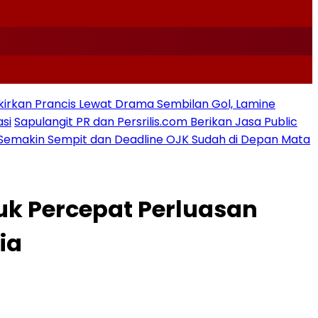
kirkan Prancis Lewat Drama Sembilan Gol, Lamine
asi
Sapulangit PR dan Persrilis.com Berikan Jasa Public
ng Semakin Sempit dan Deadline OJK Sudah di Depan Mata
uk Percepat Perluasan
ia