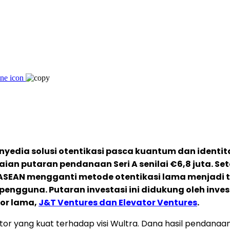
nyedia solusi otentikasi pasca kuantum dan identit
ian putaran pendanaan Seri A senilai €6,8 juta.
Set
EAN mengganti metode otentikasi lama menjadi t
guna. Putaran investasi ini didukung oleh invest
tor lama,
J&T Ventures dan Elevator Ventures
.
r yang kuat terhadap visi Wultra. Dana hasil pendanaa