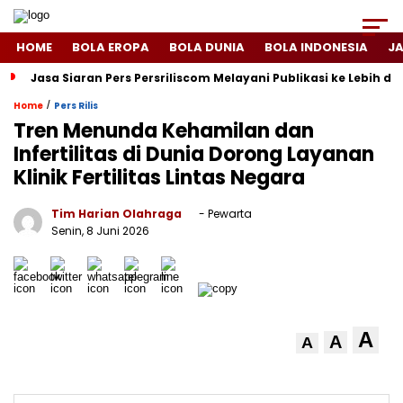
HOME
BOLA EROPA
BOLA DUNIA
BOLA INDONESIA
J
Jasa Siaran Pers Persriliscom Melayani Publikasi ke Lebih d
/
Home
Pers Rilis
Tren Menunda Kehamilan dan
Infertilitas di Dunia Dorong Layanan
Klinik Fertilitas Lintas Negara
Tim Harian Olahraga
- Pewarta
Senin, 8 Juni 2026
A
A
A