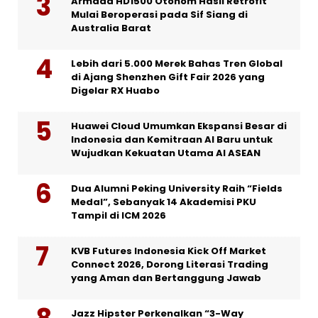
Armada HD1500 Otonom Hasil Retrofit
Mulai Beroperasi pada Sif Siang di
Australia Barat
Lebih dari 5.000 Merek Bahas Tren Global
di Ajang Shenzhen Gift Fair 2026 yang
Digelar RX Huabo
Huawei Cloud Umumkan Ekspansi Besar di
Indonesia dan Kemitraan AI Baru untuk
Wujudkan Kekuatan Utama AI ASEAN
Dua Alumni Peking University Raih “Fields
Medal”, Sebanyak 14 Akademisi PKU
Tampil di ICM 2026
KVB Futures Indonesia Kick Off Market
Connect 2026, Dorong Literasi Trading
yang Aman dan Bertanggung Jawab
Jazz Hipster Perkenalkan “3-Way