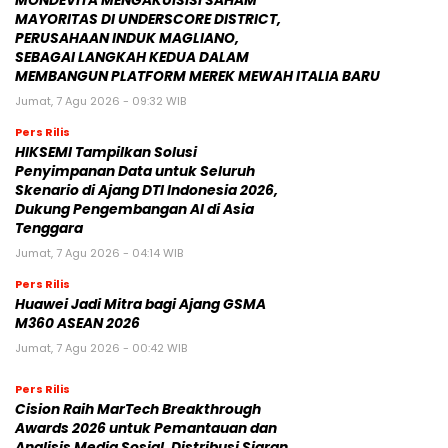
MONDEVITA MENGAKUISISI SAHAM
MAYORITAS DI UNDERSCORE DISTRICT,
PERUSAHAAN INDUK MAGLIANO,
SEBAGAI LANGKAH KEDUA DALAM
MEMBANGUN PLATFORM MEREK MEWAH ITALIA BARU
Jumat, 7 Agu 2026 - 09:32 WIB
Pers Rilis
HIKSEMI Tampilkan Solusi
Penyimpanan Data untuk Seluruh
Skenario di Ajang DTI Indonesia 2026,
Dukung Pengembangan AI di Asia
Tenggara
Jumat, 7 Agu 2026 - 04:14 WIB
Pers Rilis
Huawei Jadi Mitra bagi Ajang GSMA
M360 ASEAN 2026
Jumat, 7 Agu 2026 - 00:42 WIB
Pers Rilis
Cision Raih MarTech Breakthrough
Awards 2026 untuk Pemantauan dan
Analisis Media Sosial, Distribusi Siaran