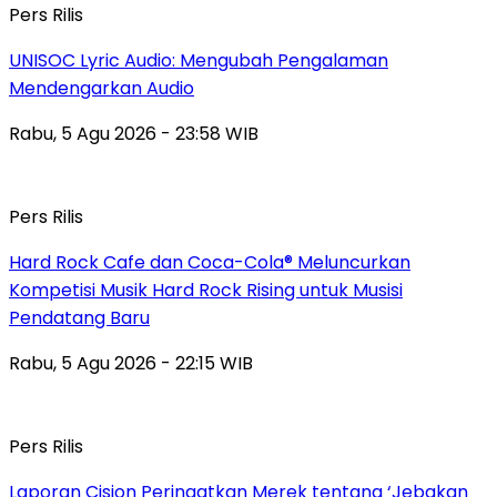
Pers Rilis
UNISOC Lyric Audio: Mengubah Pengalaman
Mendengarkan Audio
Rabu, 5 Agu 2026 - 23:58 WIB
Pers Rilis
Hard Rock Cafe dan Coca-Cola® Meluncurkan
Kompetisi Musik Hard Rock Rising untuk Musisi
Pendatang Baru
Rabu, 5 Agu 2026 - 22:15 WIB
Pers Rilis
Laporan Cision Peringatkan Merek tentang ‘Jebakan