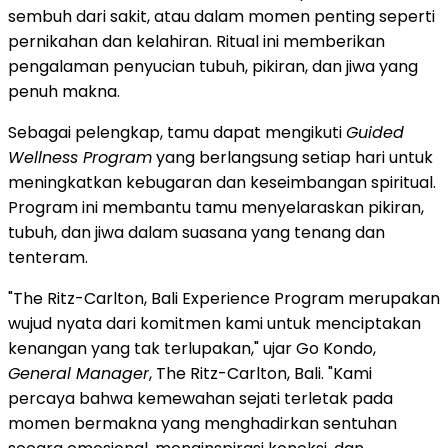
sembuh dari sakit, atau dalam momen penting seperti
pernikahan dan kelahiran. Ritual ini memberikan
pengalaman penyucian tubuh, pikiran, dan jiwa yang
penuh makna.
Sebagai pelengkap, tamu dapat mengikuti
Guided
Wellness Program
yang berlangsung setiap hari untuk
meningkatkan kebugaran dan keseimbangan spiritual.
Program ini membantu tamu menyelaraskan pikiran,
tubuh, dan jiwa dalam suasana yang tenang dan
tenteram.
"The Ritz-Carlton, Bali Experience Program merupakan
wujud nyata dari komitmen kami untuk menciptakan
kenangan yang tak terlupakan," ujar Go Kondo,
General Manager
, The Ritz-Carlton, Bali. "Kami
percaya bahwa kemewahan sejati terletak pada
momen bermakna yang menghadirkan sentuhan