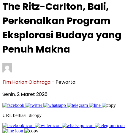
The Ritz-Carlton, Bali,
Perkenalkan Program
Eksplorasi Budaya yang
Penuh Makna
Tim Harian Olahraga
- Pewarta
Senin, 2 Maret 2026
URL berhasil dicopy