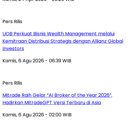
Pers Rilis
UOB Perkuat Bisnis Wealth Management melalui
Kemitraan Distribusi Strategis dengan Allianz Global
Investors
Kamis, 6 Agu 2026 - 06:39 WIB
Pers Rilis
Mitrade Raih Gelar “AI Broker of the Year 2026”,
Hadirkan MitradeGPT Versi Terbaru di Asia
Kamis, 6 Agu 2026 - 02:00 WIB