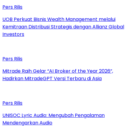
Pers Rilis
UOB Perkuat Bisnis Wealth Management melalui
Kemitraan Distribusi Strategis dengan Allianz Global
Investors
Pers Rilis
Mitrade Raih Gelar “AI Broker of the Year 2026”,
Hadirkan MitradeGPT Versi Terbaru di Asia
Pers Rilis
UNISOC Lyric Audio: Mengubah Pengalaman
Mendengarkan Audio