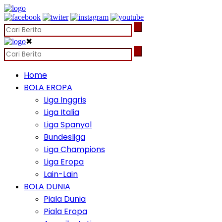
✖
Home
BOLA EROPA
Liga Inggris
Liga Italia
Liga Spanyol
Bundesliga
Liga Champions
Liga Eropa
Lain-Lain
BOLA DUNIA
Piala Dunia
Piala Eropa