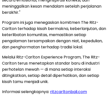
secara emosional, menginspirasi koneksi, dan
meninggalkan kesan mendalam setelah perjalanan
berakhir."
Program ini juga menegaskan komitmen The Ritz-
Carlton terhadap kisah bermakna, keberlanjutan, dan
keterlibatan komunitas, memastikan setiap
pengalaman tersampaikan dengan niat, kepedulian,
dan penghormatan terhadap tradisi lokal.
Melalui Ritz-Carlton Experience Program, The Ritz-
Carlton terus menetapkan standar baru di industri
perhotelan mewah — di mana setiap interaksi
ditingkatkan, setiap detail diperhatikan, dan setiap
kisah tamu menjadi unik.
Informasi selengkapnya:
ritzcarltonbali.com