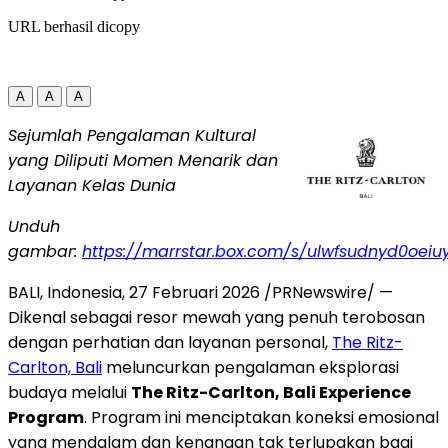
URL berhasil dicopy
A
A
A
Sejumlah Pengalaman Kultural
yang Diliputi Momen Menarik dan
Layanan Kelas Dunia
Unduh
gambar:
https://marrstar.box.com/s/ulwfsudnyd0oe
BALI, Indonesia, 27 Februari 2026 /PRNewswire/ —
Dikenal sebagai resor mewah yang penuh terobosan
dengan perhatian dan layanan personal,
The Ritz-
Carlton, Bali
meluncurkan pengalaman eksplorasi
budaya melalui
The Ritz-Carlton, Bali Experience
Program
. Program ini menciptakan koneksi emosional
yang mendalam dan kenangan tak terlupakan bagi