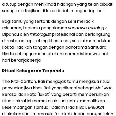
ditutup dengan menikmati hidangan yang telah dibuat,
sering kali disajikan di lokasi indah menghadap laut.
Bagi tamu yang tertarik dengan seni meracik
minuman, tersedia pengalaman
sundown mixology
.
Dipandu oleh
mixologist
profesional dan berlangsung
di restoran tepi tebing khas resor, sesi ini memadukan
koktail racikan tangan dengan panorama Samudra
Hindia sehingga menciptakan momen istimewa saat
hari beranjak senja.
Ritual Kebugaran Terpandu
The Ritz-Carlton, Bali mengajak tamu mengikuti ritual
penyucian jiwa khas Bali yang dikenal sebagai
Melukat
.
Berasal dari kata "lukat" yang berarti membersihkan,
ritual sakral ini memakai air suci untuk memulihkan
keseimbangan spiritual. Dalam tradisi Bali,
Melukat
dilakukan saat memasuki fase kehidupan baru, setelah