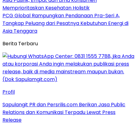
Asia Pasifik, Empat dari Lima Konsumen
Memprioritaskan Kesehatan Holistik
PCG Global Rampungkan Pendanaan Pra-Seri A,
Tangkap Peluang dari Pesatnya Kebutuhan Energi di
Asia Tenggara
Berita Terbaru
Profil
Sapulangit PR dan Persrilis.com Berikan Jasa Public
Relations dan Komunikasi Terpadu Lewat Press
Release