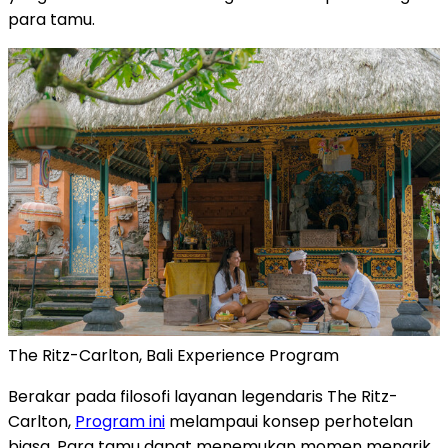
para tamu.
The Ritz-Carlton, Bali Experience Program
Berakar pada filosofi layanan legendaris The Ritz-
Carlton,
Program ini
melampaui konsep perhotelan
biasa. Para tamu dapat menemukan momen menarik