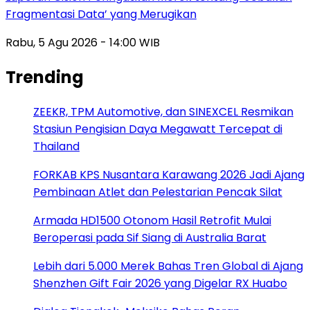
Fragmentasi Data’ yang Merugikan
Rabu, 5 Agu 2026 - 14:00 WIB
Trending
ZEEKR, TPM Automotive, dan SINEXCEL Resmikan
Stasiun Pengisian Daya Megawatt Tercepat di
Thailand
FORKAB KPS Nusantara Karawang 2026 Jadi Ajang
Pembinaan Atlet dan Pelestarian Pencak Silat
Armada HD1500 Otonom Hasil Retrofit Mulai
Beroperasi pada Sif Siang di Australia Barat
Lebih dari 5.000 Merek Bahas Tren Global di Ajang
Shenzhen Gift Fair 2026 yang Digelar RX Huabo