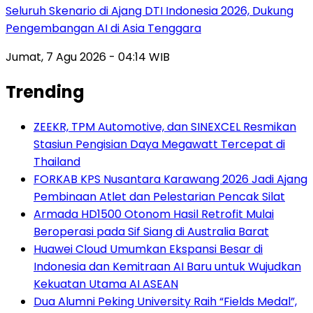
Seluruh Skenario di Ajang DTI Indonesia 2026, Dukung
Pengembangan AI di Asia Tenggara
Jumat, 7 Agu 2026 - 04:14 WIB
Trending
ZEEKR, TPM Automotive, dan SINEXCEL Resmikan
Stasiun Pengisian Daya Megawatt Tercepat di
Thailand
FORKAB KPS Nusantara Karawang 2026 Jadi Ajang
Pembinaan Atlet dan Pelestarian Pencak Silat
Armada HD1500 Otonom Hasil Retrofit Mulai
Beroperasi pada Sif Siang di Australia Barat
Huawei Cloud Umumkan Ekspansi Besar di
Indonesia dan Kemitraan AI Baru untuk Wujudkan
Kekuatan Utama AI ASEAN
Dua Alumni Peking University Raih “Fields Medal”,