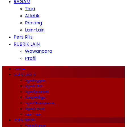
RAGAM
Tinju
Atletik
Renang
Lain-Lain
Pers Rilis
RUBRIK LAIN
Wawancara
Profil
Home
BOLA EROPA
Liga Inggris
Liga Italia
Liga Spanyol
Bundesliga
Liga Champions
Liga Eropa
Lain-Lain
BOLA DUNIA
Piala Dunia