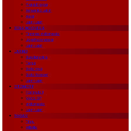
Piala Eropa
Amerika Latin
Asia
Lain-Lain
BOLA INDONESIA
Timnas Indonesia
Liga Indonesia
Lain-Lain
JARING
Bulutangkis
Tenis
Bola Voli
Bola Basket
Lain-Lain
OTOMOTIF
Formula 1
Moto GP
Indonesia
Lain-Lain
RAGAM
Tinju
Atletik