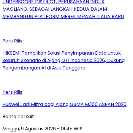
UNDERSCORE DISTRICT, PERUSAHAAN INDUK
MAGLIANO, SEBAGAI LANGKAH KEDUA DALAM
MEMBANGUN PLATFORM MEREK MEWAH ITALIA BARU
Pers Rilis
HIKSEMI Tampilkan Solusi Penyimpanan Data untuk
Seluruh Skenario di Ajang DTI Indonesia 2026, Dukung
Pengembangan AI di Asia Tenggara
Pers Rilis
Huawei Jadi Mitra bagi Ajang GSMA M360 ASEAN 2026
Berita Terkait
Minggu, 9 Agustus 2026 - 01:45 WIB