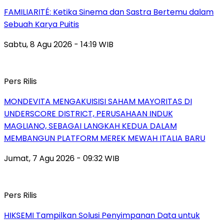
FAMILIARITÉ: Ketika Sinema dan Sastra Bertemu dalam
Sebuah Karya Puitis
Sabtu, 8 Agu 2026 - 14:19 WIB
Pers Rilis
MONDEVITA MENGAKUISISI SAHAM MAYORITAS DI
UNDERSCORE DISTRICT, PERUSAHAAN INDUK
MAGLIANO, SEBAGAI LANGKAH KEDUA DALAM
MEMBANGUN PLATFORM MEREK MEWAH ITALIA BARU
Jumat, 7 Agu 2026 - 09:32 WIB
Pers Rilis
HIKSEMI Tampilkan Solusi Penyimpanan Data untuk