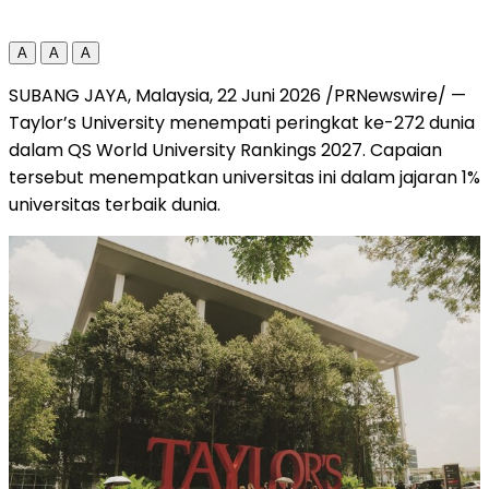
A
A
A
SUBANG JAYA, Malaysia, 22 Juni 2026 /PRNewswire/ —
Taylor’s University menempati peringkat ke-272 dunia
dalam QS World University Rankings 2027. Capaian
tersebut menempatkan universitas ini dalam jajaran 1%
universitas terbaik dunia.