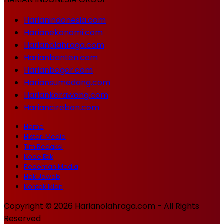
Harianindonesia.com
Harianekonomi.com
Harianolahraga.com
Harianbanten.com
Harianbogor.com
Hariansumedang.com
Hariankarawang.com
Hariancirebon.com
Home
Histori Media
Tim Redaksi
Kode Etik
Pedoman Media
Hak Jawab
Kontak Iklan
Copyright © 2026 Harianolahraga.com - All Rights
Reserved