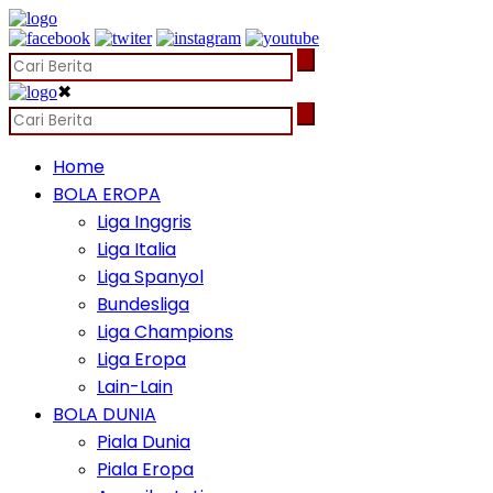
✖
Home
BOLA EROPA
Liga Inggris
Liga Italia
Liga Spanyol
Bundesliga
Liga Champions
Liga Eropa
Lain-Lain
BOLA DUNIA
Piala Dunia
Piala Eropa