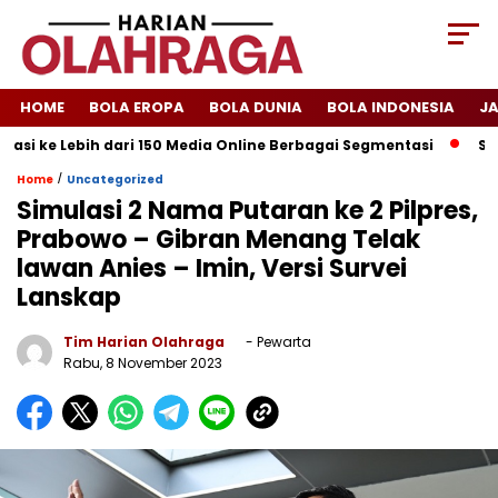
HOME
BOLA EROPA
BOLA DUNIA
BOLA INDONESIA
J
si ke Lebih dari 150 Media Online Berbagai Segmentasi
Spany
/
Home
Uncategorized
Simulasi 2 Nama Putaran ke 2 Pilpres,
Prabowo – Gibran Menang Telak
lawan Anies – Imin, Versi Survei
Lanskap
Tim Harian Olahraga
- Pewarta
Rabu, 8 November 2023