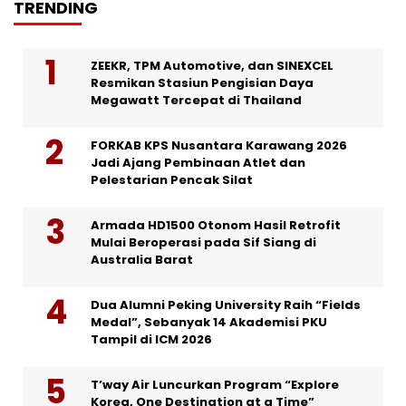
TRENDING
ZEEKR, TPM Automotive, dan SINEXCEL
Resmikan Stasiun Pengisian Daya
Megawatt Tercepat di Thailand
FORKAB KPS Nusantara Karawang 2026
Jadi Ajang Pembinaan Atlet dan
Pelestarian Pencak Silat
Armada HD1500 Otonom Hasil Retrofit
Mulai Beroperasi pada Sif Siang di
Australia Barat
Dua Alumni Peking University Raih “Fields
Medal”, Sebanyak 14 Akademisi PKU
Tampil di ICM 2026
T’way Air Luncurkan Program “Explore
Korea, One Destination at a Time”