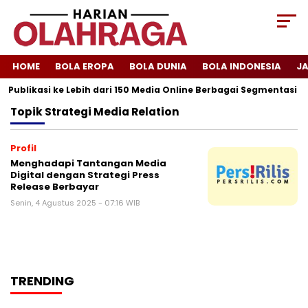
HOME
BOLA EROPA
BOLA DUNIA
BOLA INDONESIA
J
 Publikasi ke Lebih dari 150 Media Online Berbagai Segmentasi
Topik
Strategi Media Relation
Profil
Menghadapi Tantangan Media
Digital dengan Strategi Press
Release Berbayar
Senin, 4 Agustus 2025 - 07:16 WIB
TRENDING