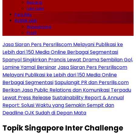
Renang
Lain-Lain
Pers Rilis
RUBRIK LAIN
Wawancara
Profil
Jasa Siaran Pers Persriliscom Melayani Publikasi ke
Lebih dari 150 Media Online Berbagai Segmentasi
Spanyol Singkirkan Prancis Lewat Drama Sembilan Gol,
Lamine Yamal Bersinar
Jasa Siaran Pers Persriliscom
Melayani Publikasi ke Lebih dari 150 Media Online
Berbagai Segmentasi
Sapulangit PR dan Persrilis.com
Berikan Jasa Public Relations dan Komunikasi Terpadu
Lewat Press Release
Sustainability Report & Annual
Report: Solusi Waktu yang Semakin Sempit dan
Deadline OJK Sudah di Depan Mata
Topik
Singapore Inter Challenge