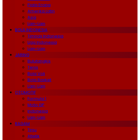
Piala Eropa
Amerika Latin
Asia
Lain-Lain
BOLA INDONESIA
Timnas Indonesia
Liga Indonesia
Lain-Lain
JARING
Bulutangkis
Tenis
Bola Voli
Bola Basket
Lain-Lain
OTOMOTIF
Formula 1
Moto GP
Indonesia
Lain-Lain
RAGAM
Tinju
Atletik