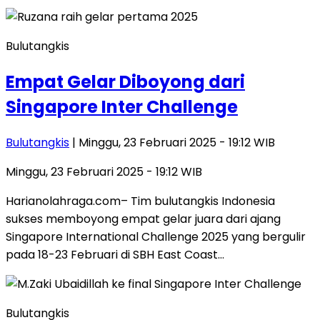
Bulutangkis
Empat Gelar Diboyong dari
Singapore Inter Challenge
Bulutangkis
| Minggu, 23 Februari 2025 - 19:12 WIB
Minggu, 23 Februari 2025 - 19:12 WIB
Harianolahraga.com– Tim bulutangkis Indonesia
sukses memboyong empat gelar juara dari ajang
Singapore International Challenge 2025 yang bergulir
pada 18-23 Februari di SBH East Coast…
Bulutangkis