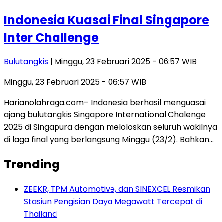
Indonesia Kuasai Final Singapore
Inter Challenge
Bulutangkis
| Minggu, 23 Februari 2025 - 06:57 WIB
Minggu, 23 Februari 2025 - 06:57 WIB
Harianolahraga.com– Indonesia berhasil menguasai
ajang bulutangkis Singapore International Chalenge
2025 di Singapura dengan meloloskan seluruh wakilnya
di laga final yang berlangsung Minggu (23/2). Bahkan…
Trending
ZEEKR, TPM Automotive, dan SINEXCEL Resmikan
Stasiun Pengisian Daya Megawatt Tercepat di
Thailand