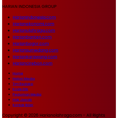
HARIAN INDONESIA GROUP
Harianindonesia.com
Harianekonomi.com
Harianolahraga.com
Harianbanten.com
Harianbogor.com
Hariansumedang.com
Hariankarawang.com
Hariancirebon.com
Home
Histori Media
Tim Redaksi
Kode Etik
Pedoman Media
Hak Jawab
Kontak Iklan
Copyright © 2026 Harianolahraga.com - All Rights