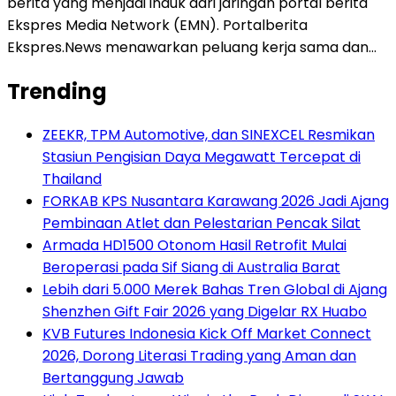
berita yang menjadi induk dari jaringan portal berita
Ekspres Media Network (EMN). Portalberita
Ekspres.News menawarkan peluang kerja sama dan…
Trending
ZEEKR, TPM Automotive, dan SINEXCEL Resmikan
Stasiun Pengisian Daya Megawatt Tercepat di
Thailand
FORKAB KPS Nusantara Karawang 2026 Jadi Ajang
Pembinaan Atlet dan Pelestarian Pencak Silat
Armada HD1500 Otonom Hasil Retrofit Mulai
Beroperasi pada Sif Siang di Australia Barat
Lebih dari 5.000 Merek Bahas Tren Global di Ajang
Shenzhen Gift Fair 2026 yang Digelar RX Huabo
KVB Futures Indonesia Kick Off Market Connect
2026, Dorong Literasi Trading yang Aman dan
Bertanggung Jawab