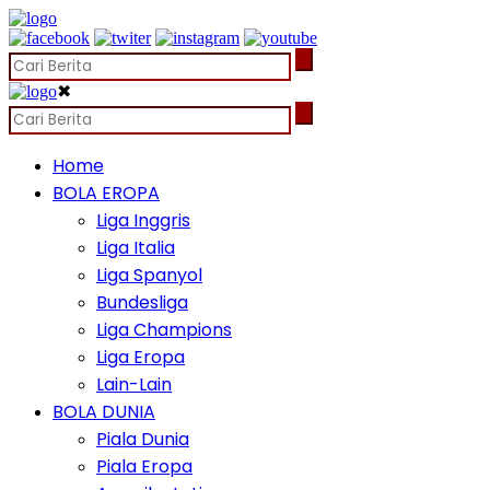
✖
Home
BOLA EROPA
Liga Inggris
Liga Italia
Liga Spanyol
Bundesliga
Liga Champions
Liga Eropa
Lain-Lain
BOLA DUNIA
Piala Dunia
Piala Eropa