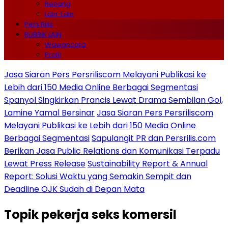
Renang
Lain-Lain
Pers Rilis
RUBRIK LAIN
Wawancara
Profil
Jasa Siaran Pers Persriliscom Melayani Publikasi ke
Lebih dari 150 Media Online Berbagai Segmentasi
Spanyol Singkirkan Prancis Lewat Drama Sembilan Gol,
Lamine Yamal Bersinar
Jasa Siaran Pers Persriliscom
Melayani Publikasi ke Lebih dari 150 Media Online
Berbagai Segmentasi
Sapulangit PR dan Persrilis.com
Berikan Jasa Public Relations dan Komunikasi Terpadu
Lewat Press Release
Sustainability Report & Annual
Report: Solusi Waktu yang Semakin Sempit dan
Deadline OJK Sudah di Depan Mata
Topik
pekerja seks komersil