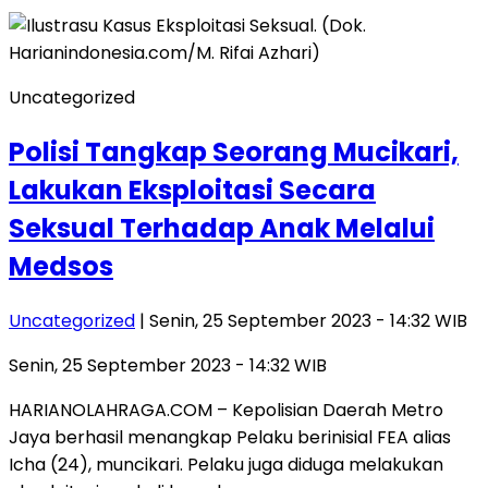
Uncategorized
Polisi Tangkap Seorang Mucikari,
Lakukan Eksploitasi Secara
Seksual Terhadap Anak Melalui
Medsos
Uncategorized
| Senin, 25 September 2023 - 14:32 WIB
Senin, 25 September 2023 - 14:32 WIB
HARIANOLAHRAGA.COM – Kepolisian Daerah Metro
Jaya berhasil menangkap Pelaku berinisial FEA alias
Icha (24), muncikari. Pelaku juga diduga melakukan