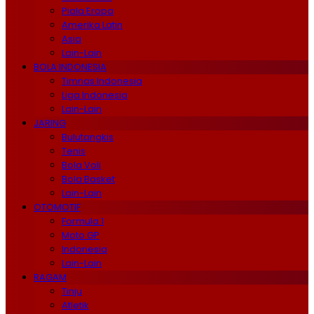
Piala Eropa
Amerika Latin
Asia
Lain-Lain
BOLA INDONESIA
Timnas Indonesia
Liga Indonesia
Lain-Lain
JARING
Bulutangkis
Tenis
Bola Voli
Bola Basket
Lain-Lain
OTOMOTIF
Formula 1
Moto GP
Indonesia
Lain-Lain
RAGAM
Tinju
Atletik