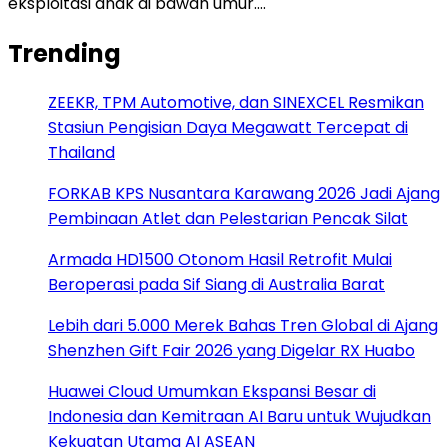
eksploitasi anak di bawah umur….
Trending
ZEEKR, TPM Automotive, dan SINEXCEL Resmikan
Stasiun Pengisian Daya Megawatt Tercepat di
Thailand
FORKAB KPS Nusantara Karawang 2026 Jadi Ajang
Pembinaan Atlet dan Pelestarian Pencak Silat
Armada HD1500 Otonom Hasil Retrofit Mulai
Beroperasi pada Sif Siang di Australia Barat
Lebih dari 5.000 Merek Bahas Tren Global di Ajang
Shenzhen Gift Fair 2026 yang Digelar RX Huabo
Huawei Cloud Umumkan Ekspansi Besar di
Indonesia dan Kemitraan AI Baru untuk Wujudkan
Kekuatan Utama AI ASEAN