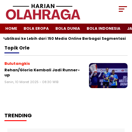
HOME
BOLA EROPA
BOLA DUNIA
BOLA INDONESIA
J
Publikasi ke Lebih dari 150 Media Online Berbagai Segmentasi
Topik
Orle
Bulutangkis
Rehan/Gloria Kembali Jadi Runner-
up
Senin, 10 Maret 2025 - 08:30 WIB
TRENDING