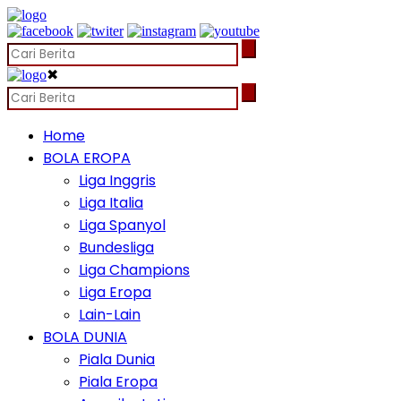
✖
Home
BOLA EROPA
Liga Inggris
Liga Italia
Liga Spanyol
Bundesliga
Liga Champions
Liga Eropa
Lain-Lain
BOLA DUNIA
Piala Dunia
Piala Eropa