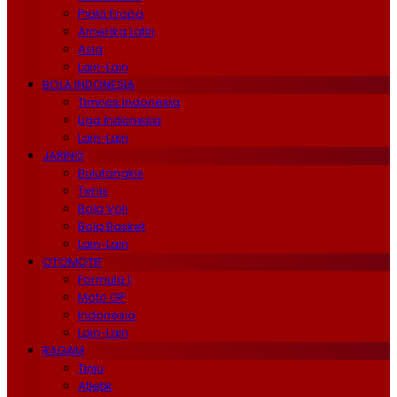
Piala Eropa
Amerika Latin
Asia
Lain-Lain
BOLA INDONESIA
Timnas Indonesia
Liga Indonesia
Lain-Lain
JARING
Bulutangkis
Tenis
Bola Voli
Bola Basket
Lain-Lain
OTOMOTIF
Formula 1
Moto GP
Indonesia
Lain-Lain
RAGAM
Tinju
Atletik