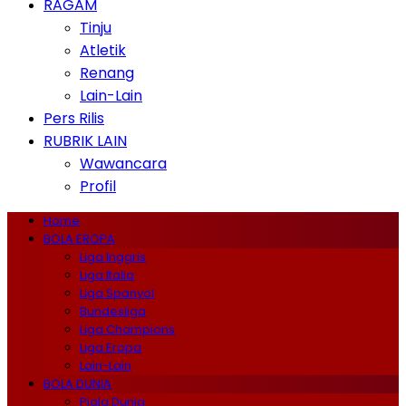
RAGAM
Tinju
Atletik
Renang
Lain-Lain
Pers Rilis
RUBRIK LAIN
Wawancara
Profil
Home
BOLA EROPA
Liga Inggris
Liga Italia
Liga Spanyol
Bundesliga
Liga Champions
Liga Eropa
Lain-Lain
BOLA DUNIA
Piala Dunia