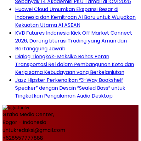
Sebanyak 14 Akademisi PKU Tampil di ICM 2026
Huawei Cloud Umumkan Ekspansi Besar di
Indonesia dan Kemitraan AI Baru untuk Wujudkan
Kekuatan Utama AI ASEAN
KVB Futures Indonesia Kick Off Market Connect
2026, Dorong Literasi Trading yang Aman dan
Bertanggung Jawab
Dialog Tiongkok-Meksiko Bahas Peran
Transportasi Rel dalam Pembangunan Kota dan
Kerja sama Kebudayaan yang Berkelanjutan
Jazz Hipster Perkenalkan “3-Way Bookshelf
Speaker” dengan Desain “Sealed Bass” untuk
Tingkatkan Pengalaman Audio Desktop
Graha Media Center,
Bogor - Indonesia
untukredaksi@gmail.com
+628557777888