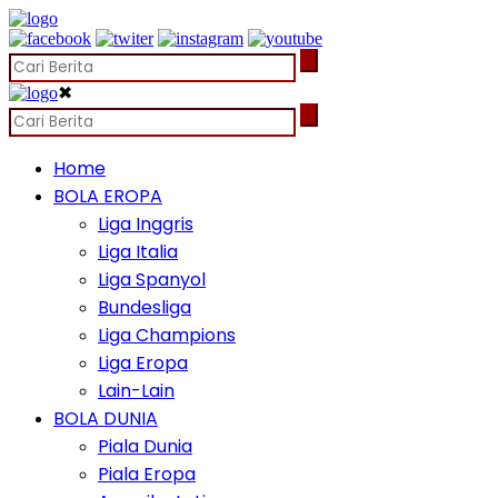
✖
Home
BOLA EROPA
Liga Inggris
Liga Italia
Liga Spanyol
Bundesliga
Liga Champions
Liga Eropa
Lain-Lain
BOLA DUNIA
Piala Dunia
Piala Eropa