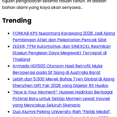
tujuan pengobatan selama ribuan tahun. Ini adalah
bahan alami yang kaya akan senyawa…
Trending
FORKAB KPS Nusantara Karawang 2026 Jadi Ajang
Pembinaan Atlet dan Pelestarian Pencak Silat
ZEEKR, TPM Automotive, dan SINEXCEL Resmikan
Stasiun Pengisian Daya Megawatt Tercepat di
Thailand
Armada HD1500 Otonom Hasil Retrofit Mulai
Beroperasi pada Sif Siang di Australia Barat
Lebih dari 5.000 Merek Bahas Tren Global di Ajang
Shenzhen Gift Fair 2026 yang Digelar RX Huabo
“Now is Your Moment”: Huawei Hadirkan Berbagai
Potensi Baru untuk Setiap Momen Lewat Inovasi
yang Mencakup Seluruh Skenario
Dua Alumni Peking University Raih “Fields Medal”,