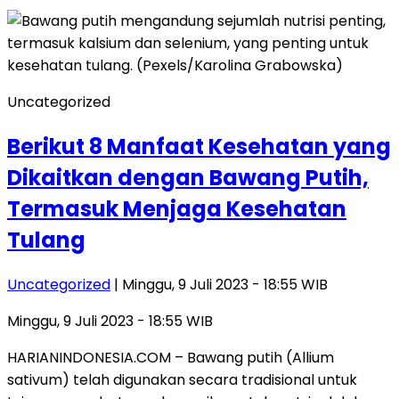
Uncategorized
Berikut 8 Manfaat Kesehatan yang
Dikaitkan dengan Bawang Putih,
Termasuk Menjaga Kesehatan
Tulang
Uncategorized
| Minggu, 9 Juli 2023 - 18:55 WIB
Minggu, 9 Juli 2023 - 18:55 WIB
HARIANINDONESIA.COM – Bawang putih (Allium
sativum) telah digunakan secara tradisional untuk