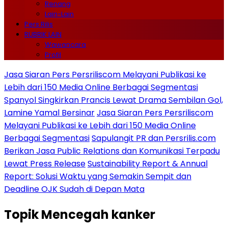
Renang
Lain-Lain
Pers Rilis
RUBRIK LAIN
Wawancara
Profil
Jasa Siaran Pers Persriliscom Melayani Publikasi ke
Lebih dari 150 Media Online Berbagai Segmentasi
Spanyol Singkirkan Prancis Lewat Drama Sembilan Gol,
Lamine Yamal Bersinar
Jasa Siaran Pers Persriliscom
Melayani Publikasi ke Lebih dari 150 Media Online
Berbagai Segmentasi
Sapulangit PR dan Persrilis.com
Berikan Jasa Public Relations dan Komunikasi Terpadu
Lewat Press Release
Sustainability Report & Annual
Report: Solusi Waktu yang Semakin Sempit dan
Deadline OJK Sudah di Depan Mata
Topik
Mencegah kanker