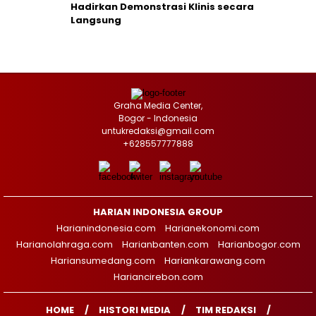
Hadirkan Demonstrasi Klinis secara
Langsung
Graha Media Center,
Bogor - Indonesia
untukredaksi@gmail.com
+628557777888
HARIAN INDONESIA GROUP
Harianindonesia.com
Harianekonomi.com
Harianolahraga.com
Harianbanten.com
Harianbogor.com
Hariansumedang.com
Hariankarawang.com
Hariancirebon.com
HOME
HISTORI MEDIA
TIM REDAKSI