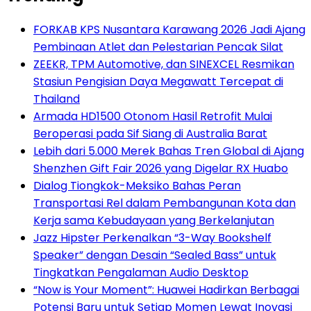
FORKAB KPS Nusantara Karawang 2026 Jadi Ajang
Pembinaan Atlet dan Pelestarian Pencak Silat
ZEEKR, TPM Automotive, dan SINEXCEL Resmikan
Stasiun Pengisian Daya Megawatt Tercepat di
Thailand
Armada HD1500 Otonom Hasil Retrofit Mulai
Beroperasi pada Sif Siang di Australia Barat
Lebih dari 5.000 Merek Bahas Tren Global di Ajang
Shenzhen Gift Fair 2026 yang Digelar RX Huabo
Dialog Tiongkok-Meksiko Bahas Peran
Transportasi Rel dalam Pembangunan Kota dan
Kerja sama Kebudayaan yang Berkelanjutan
Jazz Hipster Perkenalkan “3-Way Bookshelf
Speaker” dengan Desain “Sealed Bass” untuk
Tingkatkan Pengalaman Audio Desktop
“Now is Your Moment”: Huawei Hadirkan Berbagai
Potensi Baru untuk Setiap Momen Lewat Inovasi