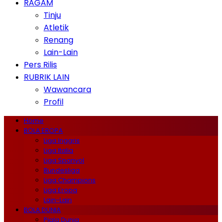
RAGAM
Tinju
Atletik
Renang
Lain-Lain
Pers Rilis
RUBRIK LAIN
Wawancara
Profil
Home
BOLA EROPA
Liga Inggris
Liga Italia
Liga Spanyol
Bundesliga
Liga Champions
Liga Eropa
Lain-Lain
BOLA DUNIA
Piala Dunia