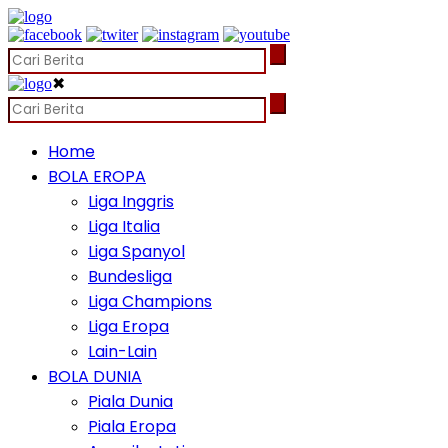
✖
Home
BOLA EROPA
Liga Inggris
Liga Italia
Liga Spanyol
Bundesliga
Liga Champions
Liga Eropa
Lain-Lain
BOLA DUNIA
Piala Dunia
Piala Eropa