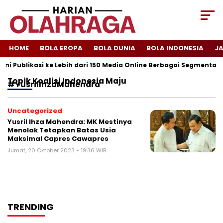
HOME
BOLA EROPA
BOLA DUNIA
BOLA INDONESIA
J
ni Publikasi ke Lebih dari 150 Media Online Berbagai Segmentasi
Topik
Koalisi Indonesia Maju
#YusrilIhzaMahendra
Uncategorized
Yusril Ihza Mahendra: MK Mestinya
Menolak Tetapkan Batas Usia
Maksimal Capres Cawapres
Jumat, 20 Oktober 2023 - 19:36 WIB
TRENDING