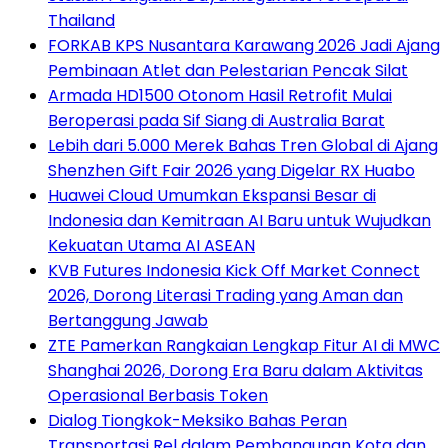
Thailand
FORKAB KPS Nusantara Karawang 2026 Jadi Ajang
Pembinaan Atlet dan Pelestarian Pencak Silat
Armada HD1500 Otonom Hasil Retrofit Mulai
Beroperasi pada Sif Siang di Australia Barat
Lebih dari 5.000 Merek Bahas Tren Global di Ajang
Shenzhen Gift Fair 2026 yang Digelar RX Huabo
Huawei Cloud Umumkan Ekspansi Besar di
Indonesia dan Kemitraan AI Baru untuk Wujudkan
Kekuatan Utama AI ASEAN
KVB Futures Indonesia Kick Off Market Connect
2026, Dorong Literasi Trading yang Aman dan
Bertanggung Jawab
ZTE Pamerkan Rangkaian Lengkap Fitur AI di MWC
Shanghai 2026, Dorong Era Baru dalam Aktivitas
Operasional Berbasis Token
Dialog Tiongkok-Meksiko Bahas Peran
Transportasi Rel dalam Pembangunan Kota dan