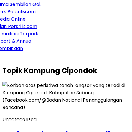
a Sembilan Gol,
s Persriliscom
dia Online
 Persrilis.com
unikasi Terpadu
ort & Annual
mpit dan
Topik
Kampung Cipondok
Uncategorized