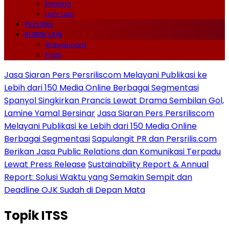
Renang
Lain-Lain
Pers Rilis
RUBRIK LAIN
Wawancara
Profil
Jasa Siaran Pers Persriliscom Melayani Publikasi ke
Lebih dari 150 Media Online Berbagai Segmentasi
Spanyol Singkirkan Prancis Lewat Drama Sembilan Gol,
Lamine Yamal Bersinar
Jasa Siaran Pers Persriliscom
Melayani Publikasi ke Lebih dari 150 Media Online
Berbagai Segmentasi
Sapulangit PR dan Persrilis.com
Berikan Jasa Public Relations dan Komunikasi Terpadu
Lewat Press Release
Sustainability Report & Annual
Report: Solusi Waktu yang Semakin Sempit dan
Deadline OJK Sudah di Depan Mata
Topik
ITSS