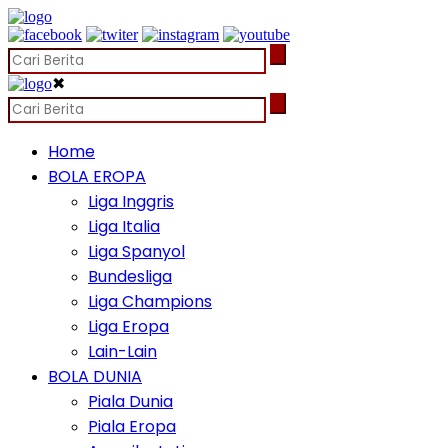
✖
Home
BOLA EROPA
Liga Inggris
Liga Italia
Liga Spanyol
Bundesliga
Liga Champions
Liga Eropa
Lain-Lain
BOLA DUNIA
Piala Dunia
Piala Eropa