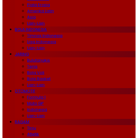
Piala Eropa
Amerika Latin
Asia
Lain-Lain
BOLA INDONESIA
Timnas Indonesia
Liga Indonesia
Lain-Lain
JARING
Bulutangkis
Tenis
Bola Voli
Bola Basket
Lain-Lain
OTOMOTIF
Formula 1
Moto GP
Indonesia
Lain-Lain
RAGAM
Tinju
Atletik