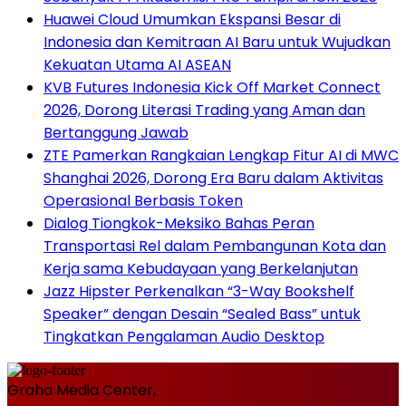
Huawei Cloud Umumkan Ekspansi Besar di
Indonesia dan Kemitraan AI Baru untuk Wujudkan
Kekuatan Utama AI ASEAN
KVB Futures Indonesia Kick Off Market Connect
2026, Dorong Literasi Trading yang Aman dan
Bertanggung Jawab
ZTE Pamerkan Rangkaian Lengkap Fitur AI di MWC
Shanghai 2026, Dorong Era Baru dalam Aktivitas
Operasional Berbasis Token
Dialog Tiongkok-Meksiko Bahas Peran
Transportasi Rel dalam Pembangunan Kota dan
Kerja sama Kebudayaan yang Berkelanjutan
Jazz Hipster Perkenalkan “3-Way Bookshelf
Speaker” dengan Desain “Sealed Bass” untuk
Tingkatkan Pengalaman Audio Desktop
Graha Media Center,