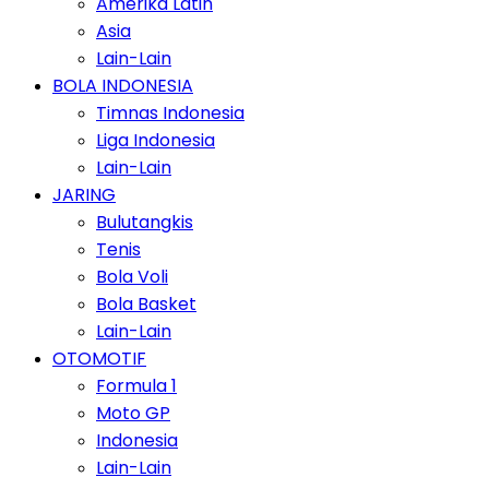
Amerika Latin
Asia
Lain-Lain
BOLA INDONESIA
Timnas Indonesia
Liga Indonesia
Lain-Lain
JARING
Bulutangkis
Tenis
Bola Voli
Bola Basket
Lain-Lain
OTOMOTIF
Formula 1
Moto GP
Indonesia
Lain-Lain