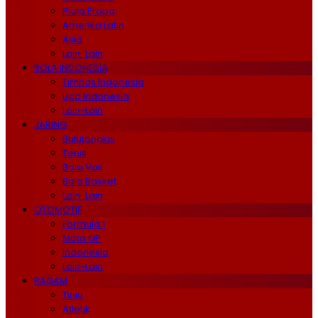
Piala Eropa
Amerika Latin
Asia
Lain-Lain
BOLA INDONESIA
Timnas Indonesia
Liga Indonesia
Lain-Lain
JARING
Bulutangkis
Tenis
Bola Voli
Bola Basket
Lain-Lain
OTOMOTIF
Formula 1
Moto GP
Indonesia
Lain-Lain
RAGAM
Tinju
Atletik