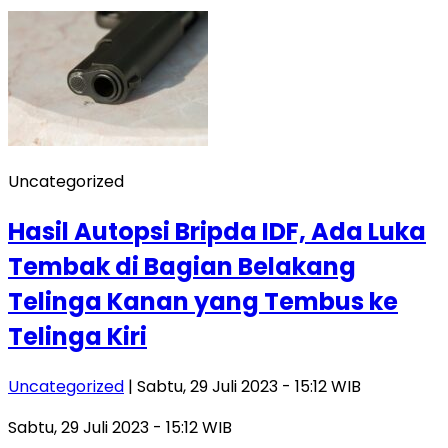
Uncategorized
Hasil Autopsi Bripda IDF, Ada Luka
Tembak di Bagian Belakang
Telinga Kanan yang Tembus ke
Telinga Kiri
Uncategorized
| Sabtu, 29 Juli 2023 - 15:12 WIB
Sabtu, 29 Juli 2023 - 15:12 WIB