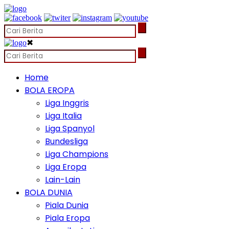
✖
Home
BOLA EROPA
Liga Inggris
Liga Italia
Liga Spanyol
Bundesliga
Liga Champions
Liga Eropa
Lain-Lain
BOLA DUNIA
Piala Dunia
Piala Eropa