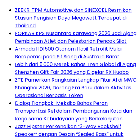
ZEEKR, TPM Automotive, dan SINEXCEL Resmikan
Stasiun Pengisian Daya Megawatt Tercepat di
Thailand
FORKAB KPS Nusantara Karawang 2026 Jadi Ajang
Pembinaan Atlet dan Pelestarian Pencak Silat
Armada HD1500 Otonom Hasil Retrofit Mulai
Beroperasi pada Sif Siang di Australia Barat
Lebih dari 5.000 Merek Bahas Tren Global di Ajang
Shenzhen Gift Fair 2026 yang Digelar RX Huabo
ZTE Pamerkan Rangkaian Lengkap Fitur AI di MWC
Shanghai 2026, Dorong Era Baru dalam Aktivitas
Operasional Berbasis Token
Dialog Tiongkok-Meksiko Bahas Peran
Transportasi Rel dalam Pembangunan Kota dan
Kerja sama Kebudayaan yang Berkelanjutan
Jazz Hipster Perkenalkan “3-Way Bookshelf
Speaker” dengan Desain “Sealed Bass” untuk