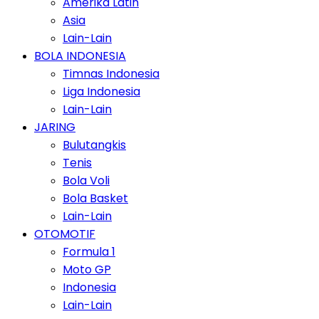
Amerika Latin
Asia
Lain-Lain
BOLA INDONESIA
Timnas Indonesia
Liga Indonesia
Lain-Lain
JARING
Bulutangkis
Tenis
Bola Voli
Bola Basket
Lain-Lain
OTOMOTIF
Formula 1
Moto GP
Indonesia
Lain-Lain