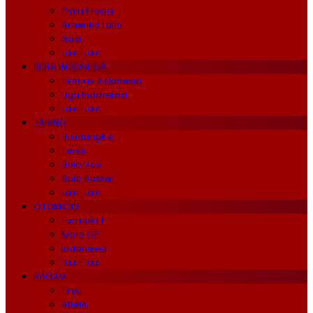
Piala Eropa
Amerika Latin
Asia
Lain-Lain
BOLA INDONESIA
Timnas Indonesia
Liga Indonesia
Lain-Lain
JARING
Bulutangkis
Tenis
Bola Voli
Bola Basket
Lain-Lain
OTOMOTIF
Formula 1
Moto GP
Indonesia
Lain-Lain
RAGAM
Tinju
Atletik