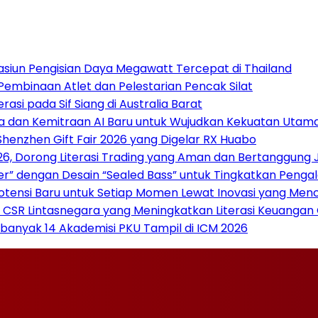
asiun Pengisian Daya Megawatt Tercepat di Thailand
embinaan Atlet dan Pelestarian Pencak Silat
si pada Sif Siang di Australia Barat
a dan Kemitraan AI Baru untuk Wujudkan Kekuatan Utam
 Shenzhen Gift Fair 2026 yang Digelar RX Huabo
026, Dorong Literasi Trading yang Aman dan Bertanggung
er” dengan Desain “Sealed Bass” untuk Tingkatkan Peng
otensi Baru untuk Setiap Momen Lewat Inovasi yang Men
 CSR Lintasnegara yang Meningkatkan Literasi Keuangan
Sebanyak 14 Akademisi PKU Tampil di ICM 2026