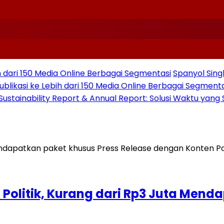
ih dari 150 Media Online Berbagai Segmentasi
Spanyol Sing
ublikasi ke Lebih dari 150 Media Online Berbagai Segment
Sustainability Report & Annual Report: Solusi Waktu ya
Politik, Kurang dari Rp3 Juta Mendap