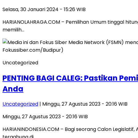
Selasa, 30 Januari 2024 - 15:26 WIB
HARIANOLAHRAGA.COM – Pemilihan Umum tinggal hitungam h
memilih…
Uncategorized
PENTING BAGI CALEG: Pastikan Pem
Anda
Uncategorized
| Minggu, 27 Agustus 2023 - 20:16 WIB
Minggu, 27 Agustus 2023 - 20:16 WIB
HARIANINDONESIA.COM – Bagi seorang Calon Legislatif, A
tergabung di…