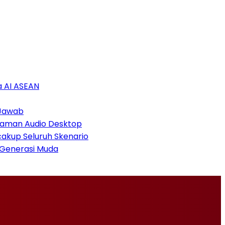
a AI ASEAN
 Jawab
alaman Audio Desktop
cakup Seluruh Skenario
 Generasi Muda