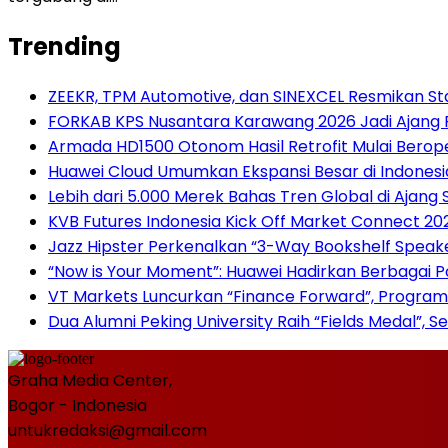
Trending
ZEEKR, TPM Automotive, dan SINEXCEL Resmikan St
FORKAB KPS Nusantara Karawang 2026 Jadi Ajang P
Armada HD1500 Otonom Hasil Retrofit Mulai Beropera
Huawei Cloud Umumkan Ekspansi Besar di Indonesi
Lebih dari 5.000 Merek Bahas Tren Global di Ajang
KVB Futures Indonesia Kick Off Market Connect 2
Jazz Hipster Perkenalkan “3-Way Bookshelf Speak
“Now is Your Moment”: Huawei Hadirkan Berbagai P
VT Markets Luncurkan “Finance Forward”, Program
Dua Alumni Peking University Raih “Fields Medal”, 
Graha Media Center,
Bogor - Indonesia
untukredaksi@gmail.com