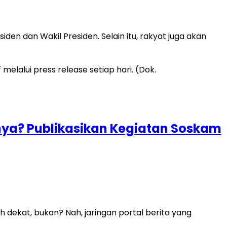
n dan Wakil Presiden. Selain itu, rakyat juga akan
nya? Publikasikan Kegiatan Soskam
h dekat, bukan? Nah, jaringan portal berita yang