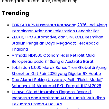
berkegiatan di kota Blitar, tempat Bung…
Trending
FORKAB KPS Nusantara Karawang 2026 Jadi Ajang
Pembinaan Atlet dan Pelestarian Pencak Silat
ZEEKR, TPM Automotive, dan SINEXCEL Resmikan
Stasiun Pengisian Daya Megawatt Tercepat di
Thailand
Armada HD1500 Otonom Hasil Retrofit Mulai
Beroperasi pada Sif Siang di Australia Barat
Lebih dari 5.000 Merek Bahas Tren Global di Ajang
Shenzhen Gift Fair 2026 yang Digelar RX Huabo
Dua Alumni Peking University Raih “Fields Medal”,
Sebanyak 14 Akademisi PKU Tampil di ICM 2026
Huawei Cloud Umumkan Ekspansi Besar di
Indonesia dan Kemitraan AI Baru untuk Wujudkan
Kekuatan Utama AI ASEAN