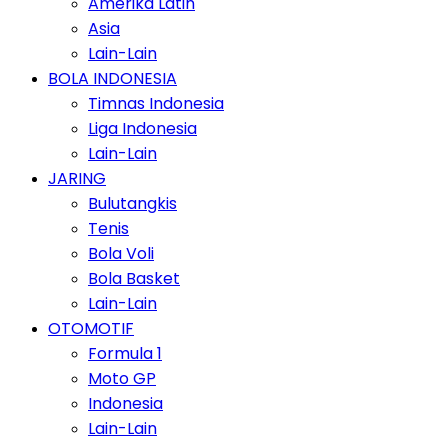
Amerika Latin
Asia
Lain-Lain
BOLA INDONESIA
Timnas Indonesia
Liga Indonesia
Lain-Lain
JARING
Bulutangkis
Tenis
Bola Voli
Bola Basket
Lain-Lain
OTOMOTIF
Formula 1
Moto GP
Indonesia
Lain-Lain