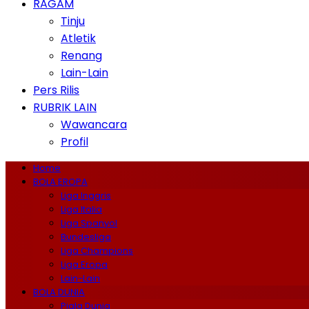
RAGAM
Tinju
Atletik
Renang
Lain-Lain
Pers Rilis
RUBRIK LAIN
Wawancara
Profil
Home
BOLA EROPA
Liga Inggris
Liga Italia
Liga Spanyol
Bundesliga
Liga Champions
Liga Eropa
Lain-Lain
BOLA DUNIA
Piala Dunia