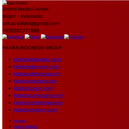
Graha Media Center,
Bogor - Indonesia
untukredaksi@gmail.com
+628557777888
HARIAN INDONESIA GROUP
Harianindonesia.com
Harianekonomi.com
Harianolahraga.com
Harianbanten.com
Harianbogor.com
Hariansumedang.com
Hariankarawang.com
Hariancirebon.com
Home
Histori Media