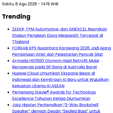
Sabtu, 8 Agu 2026 - 14:19 WIB
Trending
ZEEKR, TPM Automotive, dan SINEXCEL Resmikan
Stasiun Pengisian Daya Megawatt Tercepat di
Thailand
FORKAB KPS Nusantara Karawang 2026 Jadi Ajang
Pembinaan Atlet dan Pelestarian Pencak Silat
Armada HD1500 Otonom Hasil Retrofit Mulai
Beroperasi pada Sif Siang di Australia Barat
Huawei Cloud Umumkan Ekspansi Besar di
Indonesia dan Kemitraan AI Baru untuk Wujudkan
Kekuatan Utama AI ASEAN
Pemenang Stevie® Awards for Technology
Excellence Tahunan Ketiga Diumumkan
Jazz Hipster Perkenalkan “3-Way Bookshelf
Speaker” dengan Desain “Sealed Bass” untuk