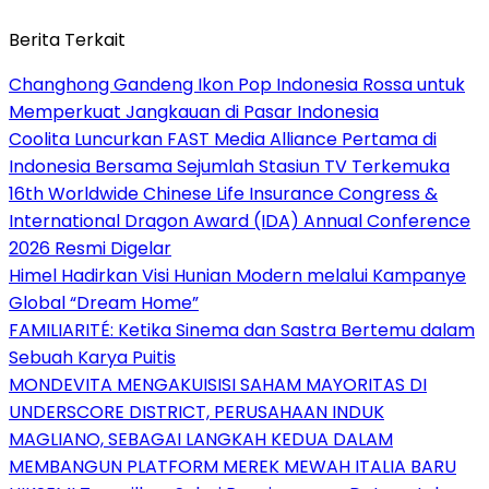
Berita Terkait
Changhong Gandeng Ikon Pop Indonesia Rossa untuk
Memperkuat Jangkauan di Pasar Indonesia
Coolita Luncurkan FAST Media Alliance Pertama di
Indonesia Bersama Sejumlah Stasiun TV Terkemuka
16th Worldwide Chinese Life Insurance Congress &
International Dragon Award (IDA) Annual Conference
2026 Resmi Digelar
Himel Hadirkan Visi Hunian Modern melalui Kampanye
Global “Dream Home”
FAMILIARITÉ: Ketika Sinema dan Sastra Bertemu dalam
Sebuah Karya Puitis
MONDEVITA MENGAKUISISI SAHAM MAYORITAS DI
UNDERSCORE DISTRICT, PERUSAHAAN INDUK
MAGLIANO, SEBAGAI LANGKAH KEDUA DALAM
MEMBANGUN PLATFORM MEREK MEWAH ITALIA BARU