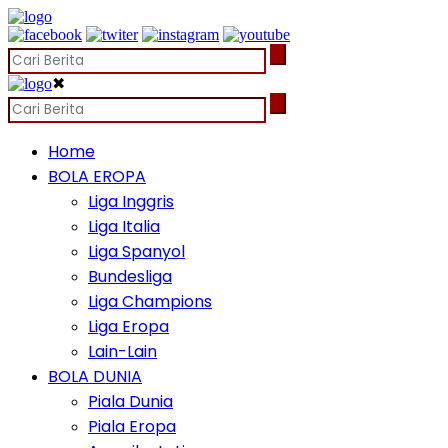
✖
Home
BOLA EROPA
Liga Inggris
Liga Italia
Liga Spanyol
Bundesliga
Liga Champions
Liga Eropa
Lain-Lain
BOLA DUNIA
Piala Dunia
Piala Eropa