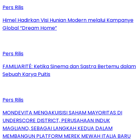
Pers Rilis
Himel Hadirkan Visi Hunian Modern melalui Kampanye
Global “Dream Home”
Pers Rilis
FAMILIARITÉ: Ketika Sinema dan Sastra Bertemu dalam
Sebuah Karya Puitis
Pers Rilis
MONDEVITA MENGAKUISISI SAHAM MAYORITAS DI
UNDERSCORE DISTRICT, PERUSAHAAN INDUK
MAGLIANO, SEBAGAI LANGKAH KEDUA DALAM
MEMBANGUN PLATFORM MEREK MEWAH ITALIA BARU