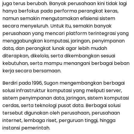
juga terus berubah. Banyak perusahaan kini tidak lagi
hanya berfokus pada performa perangkat keras,
namun semakin mengutamakan efisiensi sistem
secara menyeluruh. Untuk itu, semakin banyak
perusahaan yang mencari platform terintegrasi yang
menggabungkan komputasi, jaringan, penyimpanan
data, dan perangkat lunak agar lebih mudah
diterapkan, dikelola, serta dikembangkan sesuai
kebutuhan, serta mampu menangani berbagai beban
kerja secara bersamaan.
Berdiri pada 1996, Sugon mengembangkan berbagai
solusi infrastruktur komputasi yang meliputi server,
sistem penyimpanan data, jaringan, sistem komputasi
cerdas, serta teknologi pusat data. Berbagai solusi
tersebut digunakan oleh perusahaan, perusahaan
internet, lembaga riset, perguruan tinggi, hingga
instansi pemerintah.