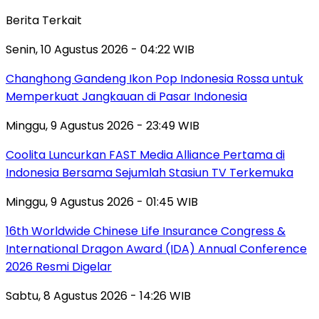
Berita Terkait
Senin, 10 Agustus 2026 - 04:22 WIB
Changhong Gandeng Ikon Pop Indonesia Rossa untuk
Memperkuat Jangkauan di Pasar Indonesia
Minggu, 9 Agustus 2026 - 23:49 WIB
Coolita Luncurkan FAST Media Alliance Pertama di
Indonesia Bersama Sejumlah Stasiun TV Terkemuka
Minggu, 9 Agustus 2026 - 01:45 WIB
16th Worldwide Chinese Life Insurance Congress &
International Dragon Award (IDA) Annual Conference
2026 Resmi Digelar
Sabtu, 8 Agustus 2026 - 14:26 WIB