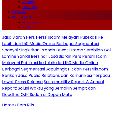
Renang
Lain-Lain
Pers Rilis
RUBRIK LAIN
Wawancara
Profil
Jasa Siaran Pers Persriliscom Melayani Publikasi ke
Lebih dari 150 Media Online Berbagai Segmentasi
Spanyol Singkirkan Prancis Lewat Drama Sembilan Gol,
Lamine Yamal Bersinar
Jasa Siaran Pers Persriliscom
Melayani Publikasi ke Lebih dari 150 Media Online
Berbagai Segmentasi
Sapulangit PR dan Persrilis.com
Berikan Jasa Public Relations dan Komunikasi Terpadu
Lewat Press Release
Sustainability Report & Annual
Report: Solusi Waktu yang Semakin Sempit dan
Deadline OJK Sudah di Depan Mata
Home
Pers Rilis
/