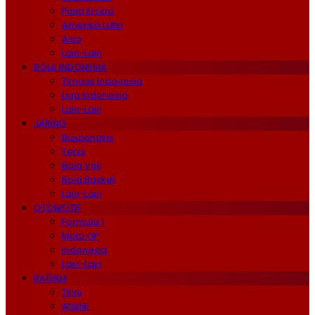
Piala Eropa
Amerika Latin
Asia
Lain-Lain
BOLA INDONESIA
Timnas Indonesia
Liga Indonesia
Lain-Lain
JARING
Bulutangkis
Tenis
Bola Voli
Bola Basket
Lain-Lain
OTOMOTIF
Formula 1
Moto GP
Indonesia
Lain-Lain
RAGAM
Tinju
Atletik