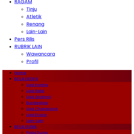
RAGAM
Tinju
Atletik
Renang
Lain-Lain
Pers Rilis
RUBRIK LAIN
Wawancara
Profil
Home
BOLA EROPA
Liga Inggris
Liga Italia
Liga Spanyol
Bundesliga
Liga Champions
Liga Eropa
Lain-Lain
BOLA DUNIA
Piala Dunia