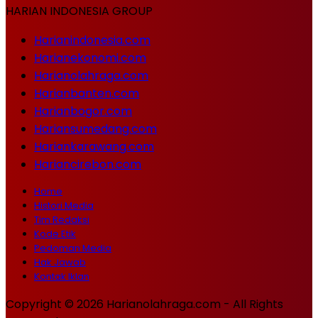
HARIAN INDONESIA GROUP
Harianindonesia.com
Harianekonomi.com
Harianolahraga.com
Harianbanten.com
Harianbogor.com
Hariansumedang.com
Hariankarawang.com
Hariancirebon.com
Home
Histori Media
Tim Redaksi
Kode Etik
Pedoman Media
Hak Jawab
Kontak Iklan
Copyright © 2026 Harianolahraga.com - All Rights