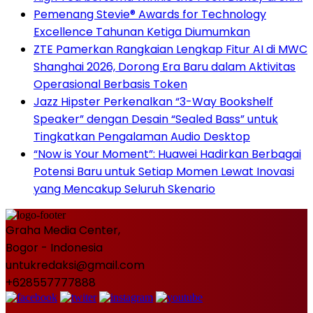
Pemenang Stevie® Awards for Technology
Excellence Tahunan Ketiga Diumumkan
ZTE Pamerkan Rangkaian Lengkap Fitur AI di MWC
Shanghai 2026, Dorong Era Baru dalam Aktivitas
Operasional Berbasis Token
Jazz Hipster Perkenalkan “3-Way Bookshelf
Speaker” dengan Desain “Sealed Bass” untuk
Tingkatkan Pengalaman Audio Desktop
“Now is Your Moment”: Huawei Hadirkan Berbagai
Potensi Baru untuk Setiap Momen Lewat Inovasi
yang Mencakup Seluruh Skenario
Graha Media Center,
Bogor - Indonesia
untukredaksi@gmail.com
+628557777888