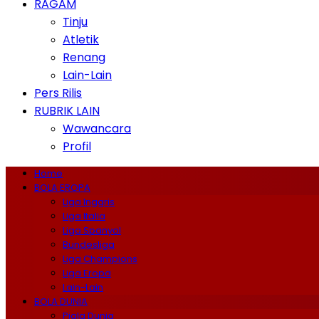
RAGAM
Tinju
Atletik
Renang
Lain-Lain
Pers Rilis
RUBRIK LAIN
Wawancara
Profil
Home
BOLA EROPA
Liga Inggris
Liga Italia
Liga Spanyol
Bundesliga
Liga Champions
Liga Eropa
Lain-Lain
BOLA DUNIA
Piala Dunia