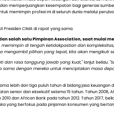
I, dan memperjuangkan kesempatan bagi generasi sumber
untuk memimpin profesi ini di seluruh dunia melalui pe
il Presiden CIMA di rapat yang sama.
dan salah satu Pimpinan Association, saat mulai me
memimpin di tengah ketidakpastian dan kompleksitas,
mengambil pilihan yang tepat, kita akan mengikuti se
ti dan rasa tanggung jawab yang kuat,"
lanjut beliau.
"S
kerja sama dengan mereka untuk menciptakan masa dep
 lebih dari tiga puluh tahun di bidang jasa keuangan dan 
atan senior dan eksekutif selama 15 tahun. Tahun 2008, 
010 dan African Bank pada tahun 2012. Tahun 2017, belia
muka yang berfokus pada pinjaman konsumen yang berta