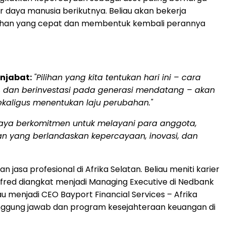
 daya manusia berikutnya. Beliau akan bekerja
rubahan yang cepat dan membentuk kembali perannya
njabat:
"Pilihan yang kita tentukan hari ini – cara
 dan berinvestasi pada generasi mendatang – akan
kaligus menentukan laju perubahan."
aya berkomitmen untuk melayani para anggota,
an yang berlandaskan kepercayaan, inovasi, dan
jasa profesional di Afrika Selatan. Beliau meniti karier
Alfred diangkat menjadi Managing Executive di Nedbank
u menjadi CEO Bayport Financial Services – Afrika
nggung jawab dan program kesejahteraan keuangan di