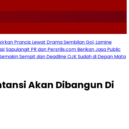
kirkan Prancis Lewat Drama Sembilan Gol, Lamine
asi
Sapulangit PR dan Persrilis.com Berikan Jasa Public
ng Semakin Sempit dan Deadline OJK Sudah di Depan Mata
tansi Akan Dibangun Di