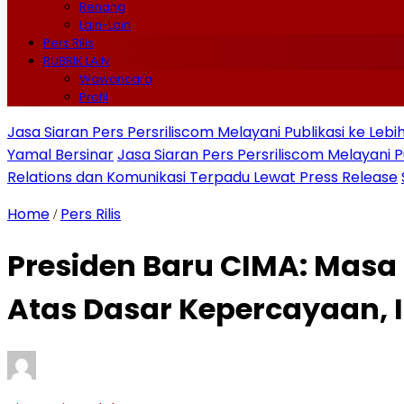
Renang
Lain-Lain
Pers Rilis
RUBRIK LAIN
Wawancara
Profil
Jasa Siaran Pers Persriliscom Melayani Publikasi ke Leb
Yamal Bersinar
Jasa Siaran Pers Persriliscom Melayani P
Relations dan Komunikasi Terpadu Lewat Press Release
Home
Pers Rilis
/
Presiden Baru CIMA: Mas
Atas Dasar Kepercayaan, 