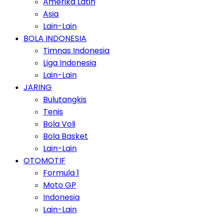
Amerika Latin
Asia
Lain-Lain
BOLA INDONESIA
Timnas Indonesia
Liga Indonesia
Lain-Lain
JARING
Bulutangkis
Tenis
Bola Voli
Bola Basket
Lain-Lain
OTOMOTIF
Formula 1
Moto GP
Indonesia
Lain-Lain