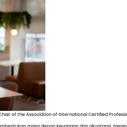
ir of the Association of International Certified Profes
pembentukan masa depan keuangan dan akuntansi, menin