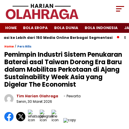
HOME
BOLA EROPA
BOLA DUNIA
BOLA INDONESIA
J
si ke Lebih dari 150 Media Online Berbagai Segmentasi
Spany
/
Home
Pers Rilis
Pemimpin Industri Sistem Penukaran
Baterai asal Taiwan Dorong Era Baru
dalam Mobilitas Perkotaan di Ajang
Sustainability Week Asia yang
Digelar The Economist
Tim Harian Olahraga
- Pewarta
Senin, 30 Maret 2026