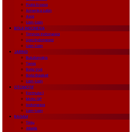
Piala Eropa
Amerika Latin
Asia
Lain-Lain
BOLA INDONESIA
Timnas Indonesia
Liga Indonesia
Lain-Lain
JARING
Bulutangkis
Tenis
Bola Voli
Bola Basket
Lain-Lain
OTOMOTIF
Formula 1
Moto GP
Indonesia
Lain-Lain
RAGAM
Tinju
Atletik