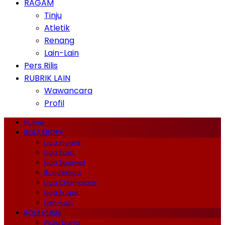
RAGAM
Tinju
Atletik
Renang
Lain-Lain
Pers Rilis
RUBRIK LAIN
Wawancara
Profil
Home
BOLA EROPA
Liga Inggris
Liga Italia
Liga Spanyol
Bundesliga
Liga Champions
Liga Eropa
Lain-Lain
BOLA DUNIA
Piala Dunia