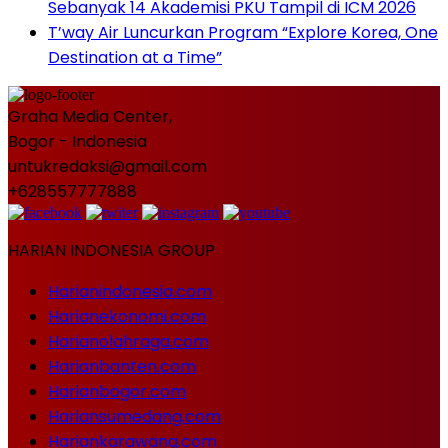
Sebanyak 14 Akademisi PKU Tampil di ICM 2026
T’way Air Luncurkan Program “Explore Korea, One
Destination at a Time”
Graha Media Center,
Bogor - Indonesia
untukredaksi@gmail.com
+628557777888
HARIAN INDONESIA GROUP
Harianindonesia.com
Harianekonomi.com
Harianolahraga.com
Harianbanten.com
Harianbogor.com
Hariansumedang.com
Hariankarawang.com