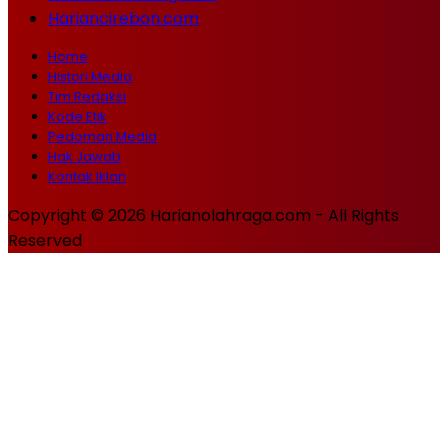
Hariancirebon.com
Home
Histori Media
Tim Redaksi
Kode Etik
Pedoman Media
Hak Jawab
Kontak Iklan
Copyright © 2026 Harianolahraga.com - All Rights
Reserved