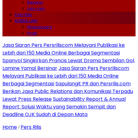
Renang
Lain-Lain
Pers Rilis
RUBRIK LAIN
Wawancara
Profil
Jasa Siaran Pers Persriliscom Melayani Publikasi ke
Lebih dari 150 Media Online Berbagai Segmentasi
Spanyol Singkirkan Prancis Lewat Drama Sembilan Gol,
Lamine Yamal Bersinar
Jasa Siaran Pers Persriliscom
Melayani Publikasi ke Lebih dari 150 Media Online
Berbagai Segmentasi
Sapulangit PR dan Persrilis.com
Berikan Jasa Public Relations dan Komunikasi Terpadu
Lewat Press Release
Sustainability Report & Annual
Report: Solusi Waktu yang Semakin Sempit dan
Deadline OJK Sudah di Depan Mata
Home
Pers Rilis
/