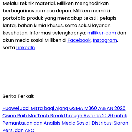
Melalui teknik material, Milliken menghadirkan
berbagai inovasi masa depan. Milliken memiliki
portofolio produk yang mencakup tekstil, pelapis
lantai, bahan kimia khusus, serta solusi layanan
kesehatan. Informasi selengkapnya:
milliken.com
dan
akun media sosial Milliken di
Facebook
,
Instagram
,
serta
LinkedIn
.
Berita Terkait
Huawei Jadi Mitra bagi Ajang GSMA M360 ASEAN 2026
Cision Raih MarTech Breakthrough Awards 2026 untuk
Pemantauan dan Analisis Media Sosial, Distribusi Siaran
Pers, dan AEO