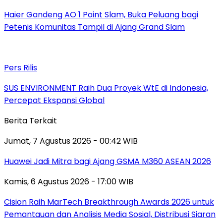
Haier Gandeng AO 1 Point Slam, Buka Peluang bagi
Petenis Komunitas Tampil di Ajang Grand Slam
Pers Rilis
SUS ENVIRONMENT Raih Dua Proyek WtE di Indonesia,
Percepat Ekspansi Global
Berita Terkait
Jumat, 7 Agustus 2026 - 00:42 WIB
Huawei Jadi Mitra bagi Ajang GSMA M360 ASEAN 2026
Kamis, 6 Agustus 2026 - 17:00 WIB
Cision Raih MarTech Breakthrough Awards 2026 untuk
Pemantauan dan Analisis Media Sosial, Distribusi Siaran