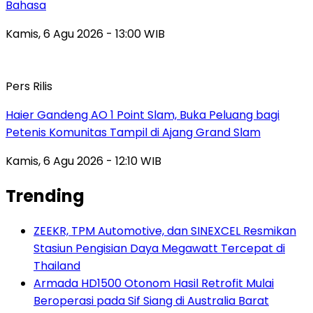
Bahasa
Kamis, 6 Agu 2026 - 13:00 WIB
Pers Rilis
Haier Gandeng AO 1 Point Slam, Buka Peluang bagi
Petenis Komunitas Tampil di Ajang Grand Slam
Kamis, 6 Agu 2026 - 12:10 WIB
Trending
ZEEKR, TPM Automotive, dan SINEXCEL Resmikan
Stasiun Pengisian Daya Megawatt Tercepat di
Thailand
Armada HD1500 Otonom Hasil Retrofit Mulai
Beroperasi pada Sif Siang di Australia Barat