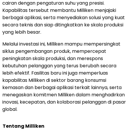
cairan dengan pengaturan suhu yang presisi.
Kapabilitas tersebut membantu Milliken menjajaki
berbagai aplikasi, serta menyediakan solusi yang kuat
secara teknis dan siap ditingkatkan ke skala produksi
yang lebih besar.
Melalui investasi ini, Milliken mampu mempersingkat
siklus pengembangan produk, mempercepat
peningkatan skala produksi, dan merespons
kebutuhan pelanggan yang terus berubah secara
lebih efektif. Fasilitas baru ini juga memperluas
kapabilitas Milliken di sektor barang konsumsi
kemasan dan berbagai aplikasi terkait lainnya, serta
menegaskan komitmen Milliken dalam menghadirkan
inovasi, kecepatan, dan kolaborasi pelanggan di pasar
global.
Tentang Milliken