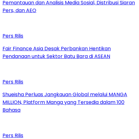
Pemantauan dan Analisis Media Sosial, Distribusi Siaran
Pers, dan AEO
Pers Rilis
Fair Finance Asia Desak Perbankan Hentikan
Pendanaan untuk Sektor Batu Bara di ASEAN
Pers Rilis
Shueisha Perluas Jangkauan Global melalui MANGA
MILLION, Platform Manga yang Tersedia dalam 100
Bahasa
Pers Rilis