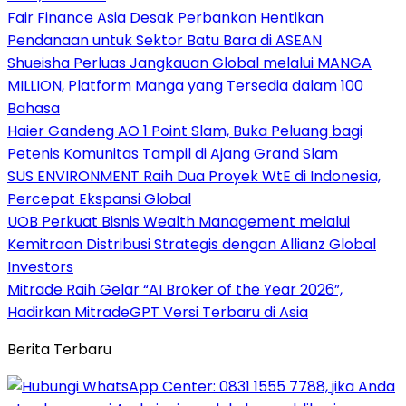
Fair Finance Asia Desak Perbankan Hentikan
Pendanaan untuk Sektor Batu Bara di ASEAN
Shueisha Perluas Jangkauan Global melalui MANGA
MILLION, Platform Manga yang Tersedia dalam 100
Bahasa
Haier Gandeng AO 1 Point Slam, Buka Peluang bagi
Petenis Komunitas Tampil di Ajang Grand Slam
SUS ENVIRONMENT Raih Dua Proyek WtE di Indonesia,
Percepat Ekspansi Global
UOB Perkuat Bisnis Wealth Management melalui
Kemitraan Distribusi Strategis dengan Allianz Global
Investors
Mitrade Raih Gelar “AI Broker of the Year 2026”,
Hadirkan MitradeGPT Versi Terbaru di Asia
Berita Terbaru