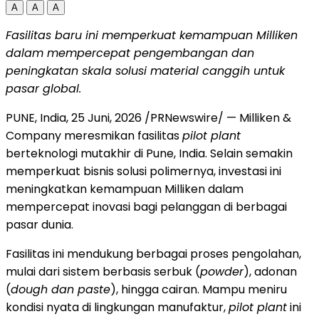
A
A
A
Fasilitas baru ini memperkuat kemampuan Milliken
dalam mempercepat pengembangan dan
peningkatan skala solusi material canggih untuk
pasar global.
PUNE, India
,
25 Juni, 2026
/PRNewswire/ — Milliken &
Company meresmikan fasilitas
pilot plant
berteknologi mutakhir di Pune, India. Selain semakin
memperkuat bisnis solusi polimernya, investasi ini
meningkatkan kemampuan Milliken dalam
mempercepat inovasi bagi pelanggan di berbagai
pasar dunia.
Fasilitas ini mendukung berbagai proses pengolahan,
mulai dari sistem berbasis serbuk (
powder
), adonan
(
dough dan paste
), hingga cairan. Mampu meniru
kondisi nyata di lingkungan manufaktur,
pilot plant
ini