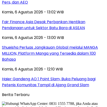
Pers, dan AEO
Kamis, 6 Agustus 2026 - 13:02 WIB
Fair Finance Asia Desak Perbankan Hentikan
Pendanaan untuk Sektor Batu Bara di ASEAN
Kamis, 6 Agustus 2026 - 13:00 WIB
Shueisha Perluas Jangkauan Global melalui MANGA
MILLION, Platform Manga yang Tersedia dalam 100
Bahasa
Kamis, 6 Agustus 2026 - 12:10 WIB
Haier Gandeng AO 1 Point Slam, Buka Peluang bagi
Petenis Komunitas Tampil di Ajang Grand Slam
Berita Terbaru