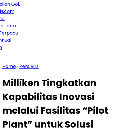
 Gol,
com
com
padu
l
Home
Pers Rilis
/
Milliken Tingkatkan
Kapabilitas Inovasi
melalui Fasilitas “Pilot
Plant” untuk Solusi