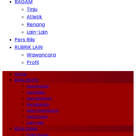
RAGAM
Tinju
Atletik
Renang
Lain-Lain
Pers Rilis
RUBRIK LAIN
Wawancara
Profil
Home
BOLA EROPA
Liga Inggris
Liga Italia
Liga Spanyol
Bundesliga
Liga Champions
Liga Eropa
Lain-Lain
BOLA DUNIA
Piala Dunia