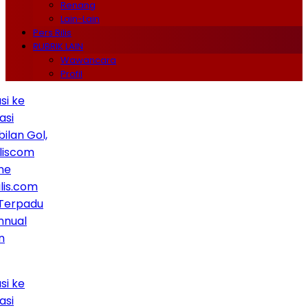
Renang
Lain-Lain
Pers Rilis
RUBRIK LAIN
Wawancara
Profil
e
 Gol,
com
com
padu
l
e